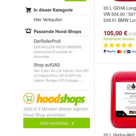
20 L GEHA Longl
In dieser Kategorie
VW 504.00 / 50
Hier Verkaufen
229.51 BMW Lon
Passende Hood-Shops
105,00 €
(5,25
Kostenloser Versand
DerRollerProfi
DER ROLLER PROFI BREMEN ,
Gebrauchte Ersatzteile für
Motorroller
Shop aufGAS
Hier finden Sie z.B: Injector Care 250
ml Original Prins VSI DI-MPI VSI
Injektor Reiniger LPG Autogas, ...
Jetzt in 5 Minuten deinen eigenen
Hood-Shop einrichten.
Jetzt einrichten
20 L Hydraulikö