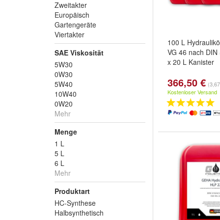
Zweitakter
Europäisch
Gartengeräte
Viertakter
100 L Hydraulik
VG 46 nach DIN 
SAE Viskosität
x 20 L Kanister
5W30
0W30
366,50 €
5W40
(3,67
Kostenloser Versand
10W40
0W20
Mehr
Menge
1 L
5 L
6 L
Mehr
Produktart
HC-Synthese
Halbsynthetisch