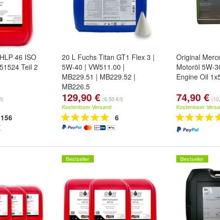
l HLP 46 ISO
20 L Fuchs Titan GT1 Flex 3 |
Original Mer
51524 Teil 2
5W-40 | VW511.00 |
Motoröl 5W-3
MB229.51 | MB229.52 |
Engine Oil 1x5
MB226.5
129,90 €
74,90 €
l)
(6,50 €/l)
(10,
Kostenloser Versand
Kostenloser Vers
156
6
Bestseller
Bestseller