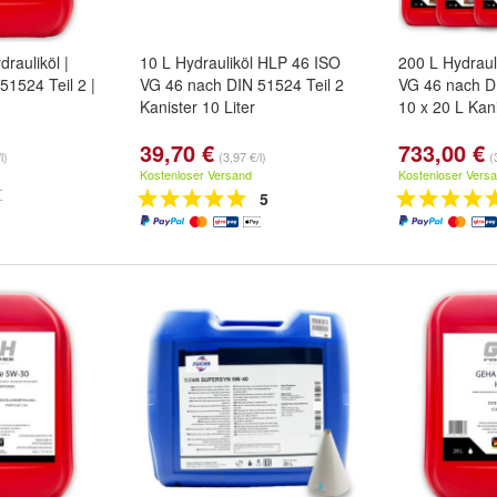
drauliköl |
10 L Hydrauliköl HLP 46 ISO
200 L Hydraul
51524 Teil 2 |
VG 46 nach DIN 51524 Teil 2
VG 46 nach DI
Kanister 10 Liter
10 x 20 L Kan
39,70 €
733,00 €
l)
(3,97 €/l)
(
Kostenloser Versand
Kostenloser Vers
5