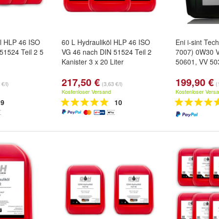
öl HLP 46 ISO
60 L Hydrauliköl HLP 46 ISO
Eni i-sint Te
51524 Teil 2 5
VG 46 nach DIN 51524 Teil 2
7007) 0W30
Kanister 3 x 20 Liter
50601, VV 503
217,50 €
199,90 €
 €/l)
(3,63 €/l)
(
Kostenloser Versand
Kostenloser Vers
9
10