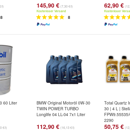
145,90 €
62,90 €
/l)
(7,30 €/l)
(12,
Kostenloser Versand
Kostenloser Vers
8
8
 60 Liter
BMW Original Motoröl 0W-30
Total Quartz 
TWIN POWER TURBO
30 | 4 L | Stel
Longlife 04 LL-04 7x1 Liter
FPW9.55535/
2290
112,90 €
50,75 €
0 €/l)
(16,13 €/l)
(12,