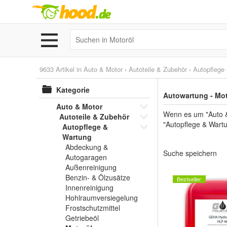
9633 Artikel in
Auto & Motor
›
Autoteile & Zubehör
›
Autopflege
Kategorie
Autowartung - Mot
Auto & Motor
Wenn es um "Auto &
Autoteile & Zubehör
"Autopflege & Wartu
Autopflege &
Wartung
Abdeckung &
Suche speichern
Autogaragen
Außenreinigung
Benzin- & Ölzusätze
Bestseller
Innenreinigung
Hohlraumversiegelung
Frostschutzmittel
Getriebeöl