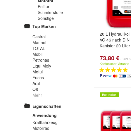
Motoröl
Politur
Schmierstoffe
Sonstige
Top Marken
20 L Hydraulikö
Castrol
VG 46 nach DIN 
Mannol
Kanister 20 Liter
TOTAL
Mobil
73,80 €
(3,69 €/
Petronas
Kostenloser Versand
Liqui Moly
Motul
Fuchs
Aral
Q8
Mehr
Bestseller
Eigenschaften
Anwendung
Kraftfahrzeug
Motorrad