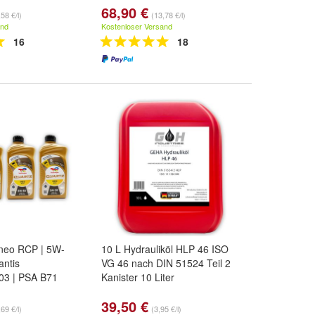
68,90 €
58 €/l)
(13,78 €/l)
and
Kostenloser Versand
16
18
Ineo RCP | 5W-
10 L Hydrauliköl HLP 46 ISO
lantis
VG 46 nach DIN 51524 Teil 2
03 | PSA B71
Kanister 10 Liter
39,50 €
69 €/l)
(3,95 €/l)