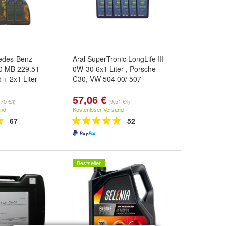
cedes-Benz
Aral SuperTronic LongLife III
0 MB 229.51
0W-30 6x1 Liter , Porsche
 + 2x1 Liter
C30, VW 504 00/ 507
57,06 €
70 €/l)
(9,51 €/l)
and
Kostenloser Versand
67
52
Bestseller