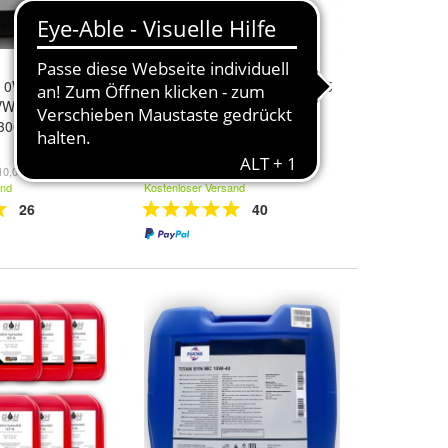
ch 0W-30 (Agip
Selenia WR Forward 0W-30 5
 VW50600 VW
Liter
00 20 Liter
59,67 €
10,00 €/l)
(11,93 €/l)
and
Kostenloser Versand
26
40