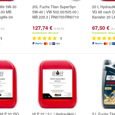
ife 5W-30
20L Fuchs Titan SuperSyn
20 L Hydrauli
7.00 MB
5W-40 | VW 502.00/505.00 |
VG 68 nach DI
glife-04
MB 229.3 | RN0700/RN0710
Kanister 20 Li
127,74 €
67,50 €
 €/l)
(6,39 €/l)
(3,3
Kostenloser Versand
Kostenloser Vers
1
1
l HLP 32 ISO
HLP 22 | 5 L | Hydrauliköl |
5 L Fuchs Ti