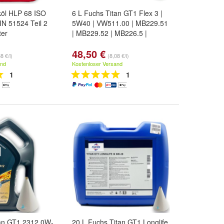
köl HLP 68 ISO
6 L Fuchs Titan GT1 Flex 3 |
N 51524 Teil 2
5W40 | VW511.00 | MB229.51
ter
| MB229.52 | MB226.5 |
48,50 €
8 €/l)
(8,08 €/l)
and
Kostenloser Versand
1
1
tan GT1 2312 0W-
20 L Fuchs Titan GT1 Longlife