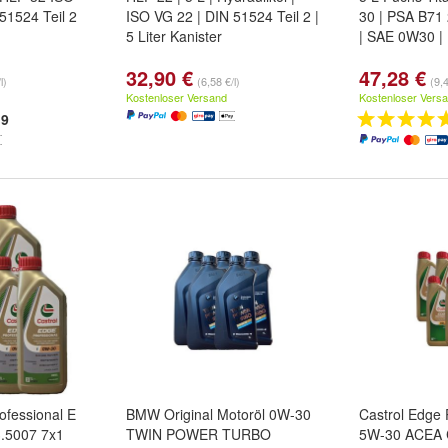
51524 Teil 2
ISO VG 22 | DIN 51524 Teil 2 |
30 | PSA B71
5 Liter Kanister
| SAE 0W30 |
32,90 €
47,28 €
l)
(6,58 €/l)
(9,4
Kostenloser Versand
Kostenloser Vers
9
ofessional E
BMW Original Motoröl 0W-30
Castrol Edge 
.5007 7x1
TWIN POWER TURBO
5W-30 ACEA C