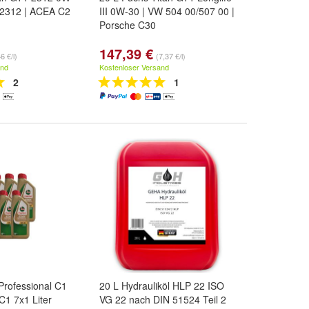
 2312 | ACEA C2
III 0W-30 | VW 504 00/507 00 |
Porsche C30
147,39 €
6 €/l)
(7,37 €/l)
and
Kostenloser Versand
2
1
Professional C1
20 L Hydrauliköl HLP 22 ISO
1 7x1 Liter
VG 22 nach DIN 51524 Teil 2