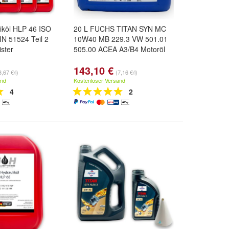
iköl HLP 46 ISO
20 L FUCHS TITAN SYN MC
N 51524 Teil 2
10W40 MB 229.3 VW 501.01
ister
505.00 ACEA A3/B4 Motoröl
143,10 €
3,67 €/l)
(7,16 €/l)
and
Kostenloser Versand
4
2