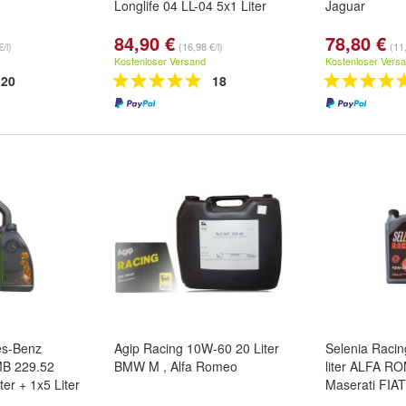
Longlife 04 LL-04 5x1 Liter
Jaguar
84,90 €
78,80 €
/l)
(16,98 €/l)
(11,
Kostenloser Versand
Kostenloser Vers
20
18
es-Benz
Agip Racing 10W-60 20 Liter
Selenia Raci
MB 229.52
BMW M , Alfa Romeo
liter ALFA R
ter + 1x5 Liter
Maserati FIA