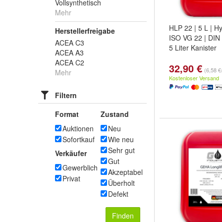
Vollsynthetisch
Mehr
HLP 22 | 5 L | Hy
Herstellerfreigabe
ISO VG 22 | DIN 
ACEA C3
5 Liter Kanister
ACEA A3
ACEA C2
32,90 €
(6,58 €/
Mehr
Kostenloser Versand
Filtern
Format
Zustand
Auktionen
Neu
Sofortkauf
Wie neu
Sehr gut
Verkäufer
Gut
Gewerblich
Akzeptabel
Privat
Überholt
Defekt
Finden