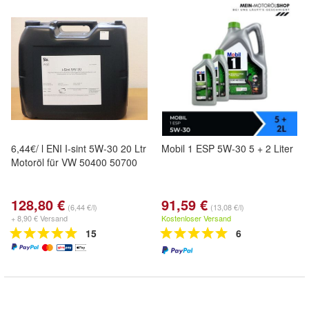
6,44€/ l ENI I-sint 5W-30 20 Ltr
Mobil 1 ESP 5W-30 5 + 2 Liter
Motoröl für VW 50400 50700
128,80 €
91,59 €
(6,44 €/l)
(13,08 €/l)
+ 8,90 € Versand
Kostenloser Versand
15
6