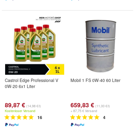
Castrol Edge Professional V
Mobil 1 FS 0W-40 60 Liter
0W-20 6x1 Liter
89,87 €
659,83 €
(14,98 €/l)
(11,00 €/l)
Kostenloser Versand
+ 87,75 € Versand
16
4