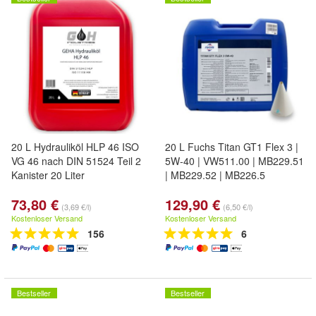
20 L Hydrauliköl HLP 46 ISO
20 L Fuchs Titan GT1 Flex 3 |
VG 46 nach DIN 51524 Teil 2
5W-40 | VW511.00 | MB229.51
Kanister 20 Liter
| MB229.52 | MB226.5
73,80 €
129,90 €
(3,69 €/l)
(6,50 €/l)
Kostenloser Versand
Kostenloser Versand
156
6
Bestseller
Bestseller