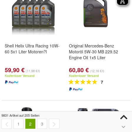
Shell Helix Ultra Racing 10W-
Original Mercedes-Benz
60 5x1 Liter Motoren?l
Motoröl 5W-30 MB 229.52
Engine Oil 1x5 Liter
59,90 €
60,80 €
(11,98 €/l)
(12,16 €/l)
Kostenloser Versand
Kostenloser Versand
7
9831 Artikel auf 205 Seiten
1
2
3