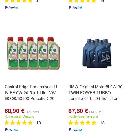
8
16
Castrol Edge Professional LL
BMW Original Motoröl 0W-30
IV FE 0W-20 5 x 1 Liter VW
TWIN POWER TURBO
50800/50900 Porsche C20
Longlife 04 LL-04 5x1 Liter
68,90 €
67,60 €
(13,78 €/l)
(13,52 €/l)
Kostenloser Versand
Kostenloser Versand
18
18