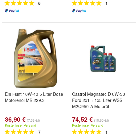
6
1
Eni i-sint 10W-40 5 Liter Dose
Castrol Magnatec D 0W-30
Motorenöl MB 229.3
Ford 2x1 + 1x5 Liter WSS-
M2C950-A Motoröl
36,90 €
74,52 €
(7,38 €/l)
(10,65 €/l)
Kostenloser Versand
Kostenloser Versand
7
1