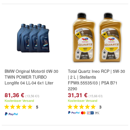
BMW Original Motoröl 0W-30
Total Quartz Ineo RCP | 5W-30
TWIN POWER TURBO
| 2 L | Stellantis
Longlife 04 LL-04 6x1 Liter
FPW9.55535/03 | PSA B71
2290
81,36 €
31,31 €
(13,56 €/l)
(15,66 €/l)
Kostenloser Versand
Kostenloser Versand
5
3