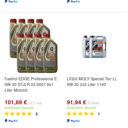
Castrol EDGE Professional E
LIQUI MOLY Special Tec LL
0W-30 STJLR.03.5007 8x1
5W-30 2x5 Liter 1193
Liter Motoröl
101,69 €
91,94 €
(12,71 €/l)
(9,19 €/l)
Kostenloser Versand
Kostenloser Versand
3
1