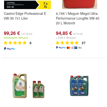
Castrol Edge Professional E
4,74€/ l Meguin Megol Ultra
0W-30 7x1 Liter
Performance Longlife 5W-40
20 L Motoröl
99,26 €
94,85 €
(14,18 €/l)
(4,74 €/l)
Kostenloser Versand
+ 8,90 € Versand
6
27