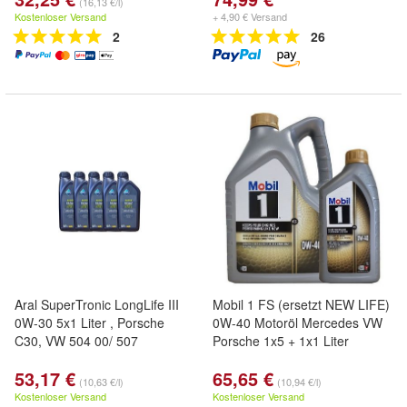
(16,13 €/l)
Kostenloser Versand
+ 4,90 € Versand
2
26
Aral SuperTronic LongLife III
Mobil 1 FS (ersetzt NEW LIFE)
0W-30 5x1 Liter , Porsche
0W-40 Motoröl Mercedes VW
C30, VW 504 00/ 507
Porsche 1x5 + 1x1 Liter
53,17 €
65,65 €
(10,63 €/l)
(10,94 €/l)
Kostenloser Versand
Kostenloser Versand