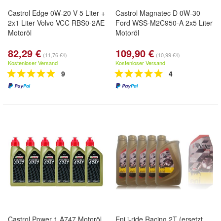
Castrol Edge 0W-20 V 5 Liter +
Castrol Magnatec D 0W-30
2x1 Liter Volvo VCC RBS0-2AE
Ford WSS-M2C950-A 2x5 Liter
Motoröl
Motoröl
82,29 €
109,90 €
(11,76 €/l)
(10,99 €/l)
Kostenloser Versand
Kostenloser Versand
9
4
Castrol Power 1 A747 Motoröl
Eni i-ride Racing 2T (ersetzt