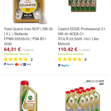
Total Quartz Ineo RCP | 5W-30
Castrol EDGE Professional C1
| 5 L | Stellantis
5W-30 ACEA C1
FPW9.55535/03 | PSA B71
STJLR.03.5005 10x1 Liter
2290
Motoröl
64,31 €
110,42 €
(12,86 €/l)
(11,04 €/l)
Kostenloser Versand
Kostenloser Versand
2
6