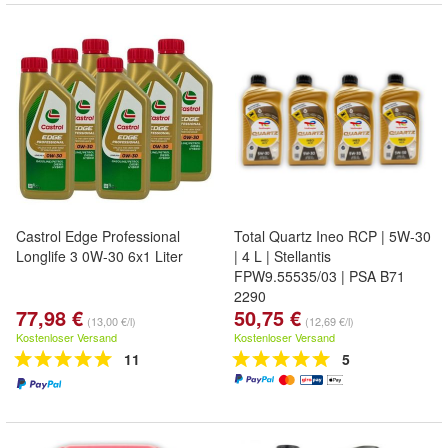
Castrol Edge Professional
Total Quartz Ineo RCP | 5W-30
Longlife 3 0W-30 6x1 Liter
| 4 L | Stellantis
FPW9.55535/03 | PSA B71
2290
77,98 €
50,75 €
(13,00 €/l)
(12,69 €/l)
Kostenloser Versand
Kostenloser Versand
11
5