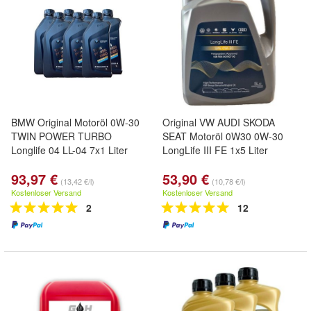
BMW Original Motoröl 0W-30
Original VW AUDI SKODA
TWIN POWER TURBO
SEAT Motoröl 0W30 0W-30
Longlife 04 LL-04 7x1 Liter
LongLife III FE 1x5 Liter
93,97 €
53,90 €
(13,42 €/l)
(10,78 €/l)
Kostenloser Versand
Kostenloser Versand
2
12