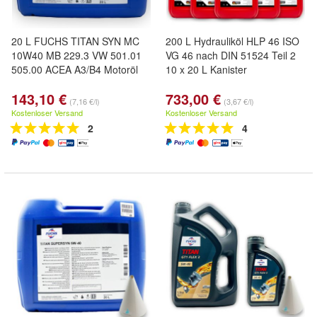
20 L FUCHS TITAN SYN MC
200 L Hydrauliköl HLP 46 ISO
10W40 MB 229.3 VW 501.01
VG 46 nach DIN 51524 Teil 2
505.00 ACEA A3/B4 Motoröl
10 x 20 L Kanister
143,10 €
733,00 €
(7,16 €/l)
(3,67 €/l)
Kostenloser Versand
Kostenloser Versand
2
4