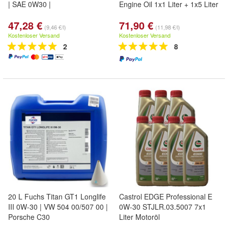
| SAE 0W30 |
Engine Oil 1x1 Liter + 1x5 Liter
47,28 €
71,90 €
(9,46 €/l)
(11,98 €/l)
Kostenloser Versand
Kostenloser Versand
2
8
20 L Fuchs Titan GT1 Longlife
Castrol EDGE Professional E
III 0W-30 | VW 504 00/507 00 |
0W-30 STJLR.03.5007 7x1
Porsche C30
Liter Motoröl