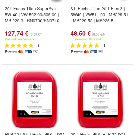
20L Fuchs Titan SuperSyn
6 L Fuchs Titan GT1 Flex 3 |
5W-40 | VW 502.00/505.00 |
5W40 | VW511.00 | MB229.51
MB 229.3 | RN0700/RN0710
| MB229.52 | MB226.5 |
127,74 €
48,50 €
(6,39 €/l)
(8,08 €/l)
Kostenloser Versand
Kostenloser Versand
1
1
HLP 22 | 5 L | Hydrauliköl | ISO
20 L Hydrauliköl HLP 32 ISO