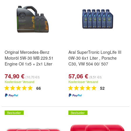
Original Mercedes-Benz
Aral SuperTronic LongLife III
Motoröl 5W-30 MB 229.51
0W-30 6x1 Liter , Porsche
Engine Oil 1x5 + 2x1 Liter
C30, VW 504 00/ 507
74,90 €
57,06 €
(10,70 €/l)
(9,51 €/l)
Kostenloser Versand
Kostenloser Versand
66
52
Bestseller
Bestseller