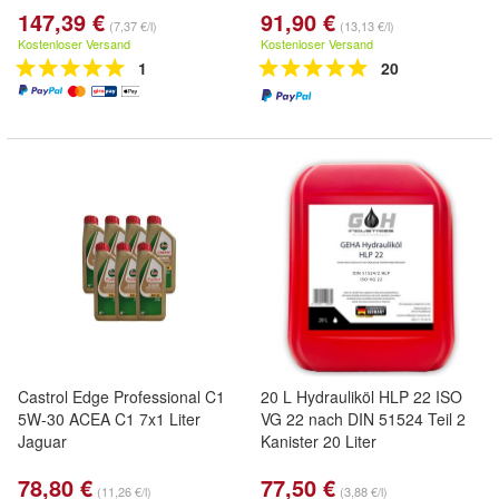
147,39 €
91,90 €
(7,37 €/l)
(13,13 €/l)
Kostenloser Versand
Kostenloser Versand
1
20
Castrol Edge Professional C1
20 L Hydrauliköl HLP 22 ISO
5W-30 ACEA C1 7x1 Liter
VG 22 nach DIN 51524 Teil 2
Jaguar
Kanister 20 Liter
78,80 €
77,50 €
(11,26 €/l)
(3,88 €/l)