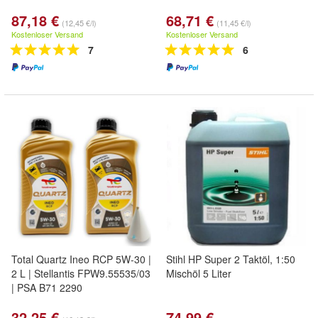
87,18 €
68,71 €
(12,45 €/l)
(11,45 €/l)
Kostenloser Versand
Kostenloser Versand
7
6
Total Quartz Ineo RCP 5W-30 |
Stihl HP Super 2 Taktöl, 1:50
2 L | Stellantis FPW9.55535/03
Mischöl 5 Liter
| PSA B71 2290
32,25 €
74,99 €