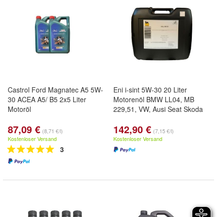
Castrol Ford Magnatec A5 5W-
Eni i-sint 5W-30 20 Liter
30 ACEA A5/ B5 2x5 Liter
Motorenöl BMW LL04, MB
Motoröl
229,51, VW, Ausi Seat Skoda
87,09 €
142,90 €
(8,71 €/l)
(7,15 €/l)
Kostenloser Versand
Kostenloser Versand
3