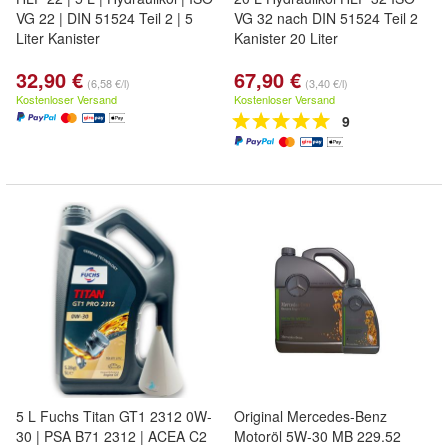
VG 22 | DIN 51524 Teil 2 | 5
VG 32 nach DIN 51524 Teil 2
Liter Kanister
Kanister 20 Liter
32,90 €
67,90 €
(6,58 €/l)
(3,40 €/l)
Kostenloser Versand
Kostenloser Versand
9
5 L Fuchs Titan GT1 2312 0W-
Original Mercedes-Benz
30 | PSA B71 2312 | ACEA C2
Motoröl 5W-30 MB 229.52