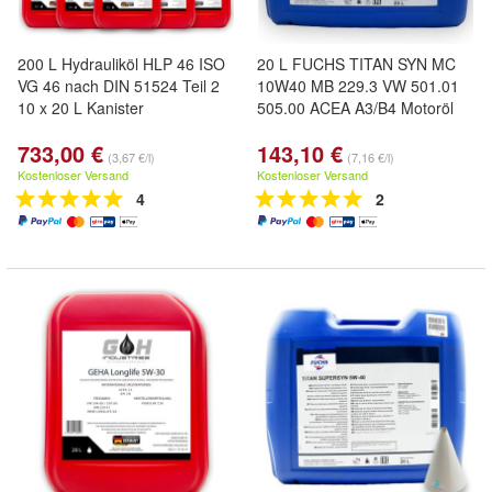
200 L Hydrauliköl HLP 46 ISO
20 L FUCHS TITAN SYN MC
VG 46 nach DIN 51524 Teil 2
10W40 MB 229.3 VW 501.01
10 x 20 L Kanister
505.00 ACEA A3/B4 Motoröl
733,00 €
143,10 €
(3,67 €/l)
(7,16 €/l)
Kostenloser Versand
Kostenloser Versand
4
2