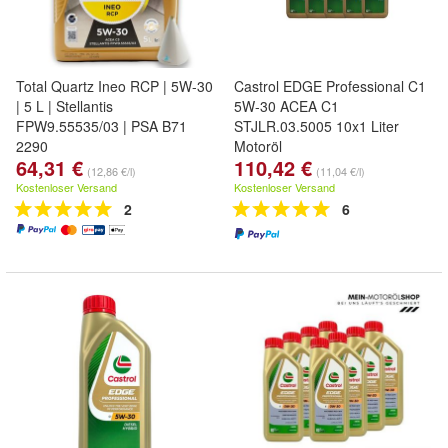
Total Quartz Ineo RCP | 5W-30
Castrol EDGE Professional C1
| 5 L | Stellantis
5W-30 ACEA C1
FPW9.55535/03 | PSA B71
STJLR.03.5005 10x1 Liter
2290
Motoröl
64,31 €
110,42 €
(12,86 €/l)
(11,04 €/l)
Kostenloser Versand
Kostenloser Versand
2
6