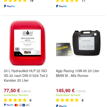
18
17
20 L Hydrauliköl HLP 22 ISO
Agip Racing 10W-60 20 Liter
VG 22 nach DIN 51524 Teil 2
BMW M , Alfa Romeo
Kanister 20 Liter
77,50 €
145,90 €
(3,88 €/l)
(7,30 €/l)
Kostenloser Versand
Kostenloser Versand
6
8