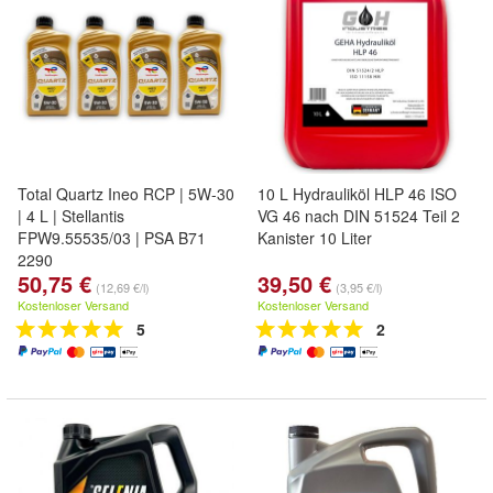
Total Quartz Ineo RCP | 5W-30
10 L Hydrauliköl HLP 46 ISO
| 4 L | Stellantis
VG 46 nach DIN 51524 Teil 2
FPW9.55535/03 | PSA B71
Kanister 10 Liter
2290
50,75 €
39,50 €
(12,69 €/l)
(3,95 €/l)
Kostenloser Versand
Kostenloser Versand
5
2