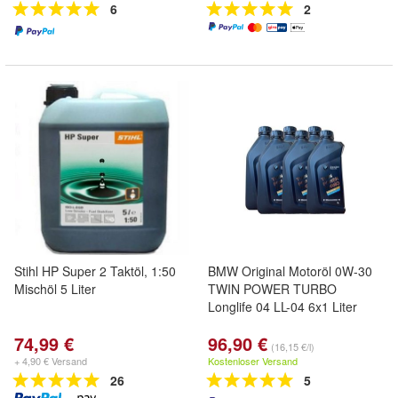
6
2
Stihl HP Super 2 Taktöl, 1:50
BMW Original Motoröl 0W-30
Mischöl 5 Liter
TWIN POWER TURBO
Longlife 04 LL-04 6x1 Liter
74,99 €
96,90 €
(16,15 €/l)
+ 4,90 € Versand
Kostenloser Versand
26
5