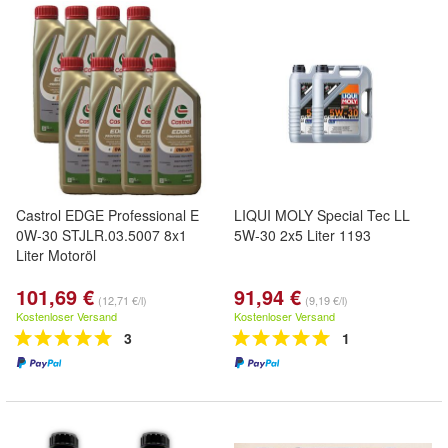
Castrol EDGE Professional E
LIQUI MOLY Special Tec LL
0W-30 STJLR.03.5007 8x1
5W-30 2x5 Liter 1193
Liter Motoröl
101,69 €
91,94 €
(12,71 €/l)
(9,19 €/l)
Kostenloser Versand
Kostenloser Versand
3
1