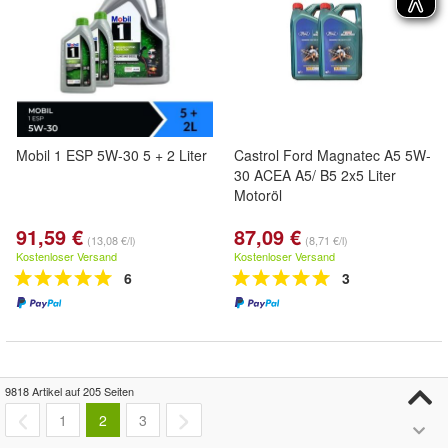
Mobil 1 ESP 5W-30 5 + 2 Liter
Castrol Ford Magnatec A5 5W-
30 ACEA A5/ B5 2x5 Liter
Motoröl
91,59 €
87,09 €
(13,08 €/l)
(8,71 €/l)
Kostenloser Versand
Kostenloser Versand
6
3
9818 Artikel auf 205 Seiten
1
2
3