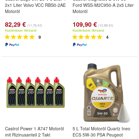
2x1 Liter Volvo VCC RBS0-2AE
Ford WSS-M2C950-A 2x5 Liter
Motoröl
Motoröl
82,29 €
109,90 €
(11,76 €/l)
(10,99 €/l)
Kostenloser Versand
Kostenloser Versand
9
4
Castrol Power 1 A747 Motoröl
5 L Total Motoröl Quartz Ineo
mit Rizinusanteil 2 Takt
ECS 5W-30 PSA Peugeot