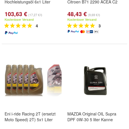
Hochleistungsöl 6x1 Liter
Citroen B71 2290 ACEA C2
103,63 €
48,43 €
(17,27 €/l)
(9,69 €/l)
Kostenloser Versand
Kostenloser Versand
4
3
Eni i-ride Racing 2T (ersetzt
MAZDA Original OIL Supra
Moto Speed) 2T) 5x1 Liter
DPF 0W-30 5 liter Kanne