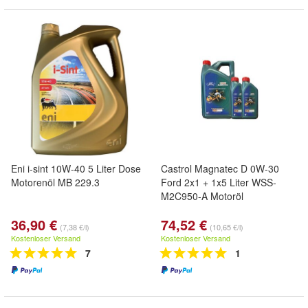
Eni i-sint 10W-40 5 Liter Dose
Castrol Magnatec D 0W-30
Motorenöl MB 229.3
Ford 2x1 + 1x5 Liter WSS-
M2C950-A Motoröl
36,90 €
74,52 €
(7,38 €/l)
(10,65 €/l)
Kostenloser Versand
Kostenloser Versand
7
1