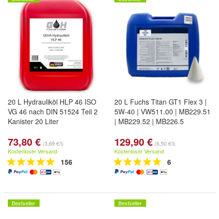
20 L Hydrauliköl HLP 46 ISO
20 L Fuchs Titan GT1 Flex 3 |
VG 46 nach DIN 51524 Teil 2
5W-40 | VW511.00 | MB229.51
Kanister 20 Liter
| MB229.52 | MB226.5
73,80 €
129,90 €
(3,69 €/l)
(6,50 €/l)
Kostenloser Versand
Kostenloser Versand
156
6
Bestseller
Bestseller