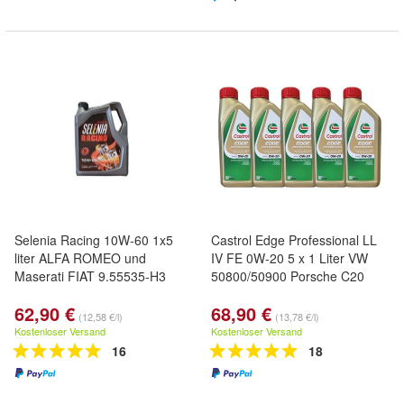
Selenia Racing 10W-60 1x5
Castrol Edge Professional LL
liter ALFA ROMEO und
IV FE 0W-20 5 x 1 Liter VW
Maserati FIAT 9.55535-H3
50800/50900 Porsche C20
62,90 €
68,90 €
(12,58 €/l)
(13,78 €/l)
Kostenloser Versand
Kostenloser Versand
16
18