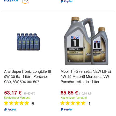
Aral SuperTronic LongLife III
Mobil 1 FS (ersetzt NEW LIFE)
0W-30 5x1 Liter , Porsche
0W-40 Motoröl Mercedes VW
C30, VW 504 00/ 507
Porsche 1x5 + 1x1 Liter
53,17 €
65,65 €
(10,63 €/l)
(10,94 €/l)
Kostenloser Versand
Kostenloser Versand
6
1