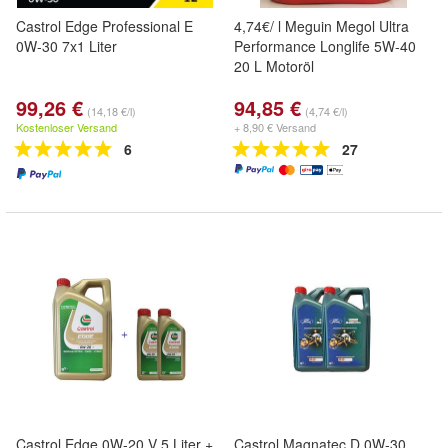
Castrol Edge Professional E
4,74€/ l Meguin Megol Ultra
0W-30 7x1 Liter
Performance Longlife 5W-40
20 L Motoröl
99,26 €
94,85 €
(14,18 €/l)
(4,74 €/l)
Kostenloser Versand
+ 8,90 € Versand
6
27
Castrol Edge 0W-20 V 5 Liter +
Castrol Magnatec D 0W-30