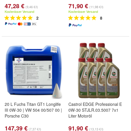
47,28 €
71,90 €
(9,46 €/l)
(11,98 €/l)
Kostenloser Versand
Kostenloser Versand
2
8
20 L Fuchs Titan GT1 Longlife
Castrol EDGE Professional E
III 0W-30 | VW 504 00/507 00 |
0W-30 STJLR.03.5007 7x1
Porsche C30
Liter Motoröl
147,39 €
91,90 €
(7,37 €/l)
(13,13 €/l)