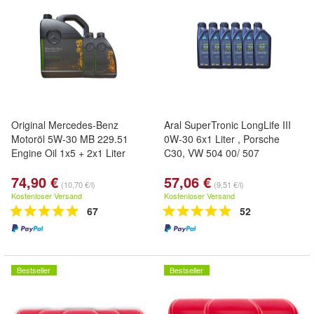
Original Mercedes-Benz
Aral SuperTronic LongLife III
Motoröl 5W-30 MB 229.51
0W-30 6x1 Liter , Porsche
Engine Oil 1x5 + 2x1 Liter
C30, VW 504 00/ 507
74,90 €
57,06 €
(10,70 €/l)
(9,51 €/l)
Kostenloser Versand
Kostenloser Versand
67
52
Bestseller
Bestseller