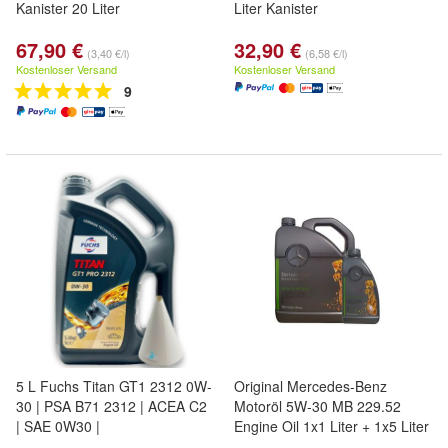
Kanister 20 Liter
Liter Kanister
67,90 €
32,90 €
(3,40 €/l)
(6,58 €/l)
Kostenloser Versand
Kostenloser Versand
9
5 L Fuchs Titan GT1 2312 0W-
Original Mercedes-Benz
30 | PSA B71 2312 | ACEA C2
Motoröl 5W-30 MB 229.52
| SAE 0W30 |
Engine Oil 1x1 Liter + 1x5 Liter