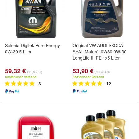
Selenia Digitek Pure Energy
Original VW AUDI SKODA
0W-30 5 Liter
SEAT Motoröl 0W30 0W-30
LongLife III FE 1x5 Liter
59,32 €
53,90 €
(11,86 €/l)
(10,78 €/l)
Kostenloser Versand
Kostenloser Versand
3
12