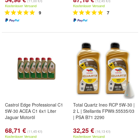
(11,00 €/l)
(12,45 €/l)
Kostenloser Versand
Kostenloser Versand
9
7
Castrol Edge Professional C1
Total Quartz Ineo RCP 5W-30 |
5W-30 ACEA C1 6x1 Liter
2 L | Stellantis FPW9.55535/03
Jaguar Motoröl
| PSA B71 2290
68,71 €
32,25 €
(11,45 €/l)
(16,13 €/l)
Kostenloser Versand
Kostenloser Versand