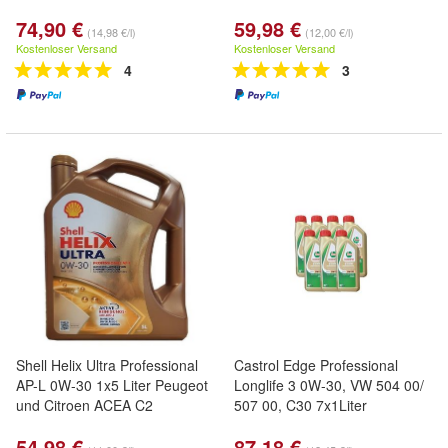
74,90 €
59,98 €
(14,98 €/l)
(12,00 €/l)
Kostenloser Versand
Kostenloser Versand
4
3
Shell Helix Ultra Professional
Castrol Edge Professional
AP-L 0W-30 1x5 Liter Peugeot
Longlife 3 0W-30, VW 504 00/
und Citroen ACEA C2
507 00, C30 7x1Liter
54,98 €
87,18 €