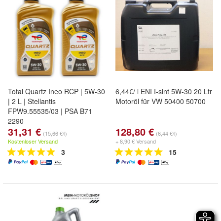
Total Quartz Ineo RCP | 5W-30
6,44€/ l ENI I-sint 5W-30 20 Ltr
| 2 L | Stellantis
Motoröl für VW 50400 50700
FPW9.55535/03 | PSA B71
2290
31,31 €
128,80 €
(15,66 €/l)
(6,44 €/l)
Kostenloser Versand
+ 8,90 € Versand
3
15