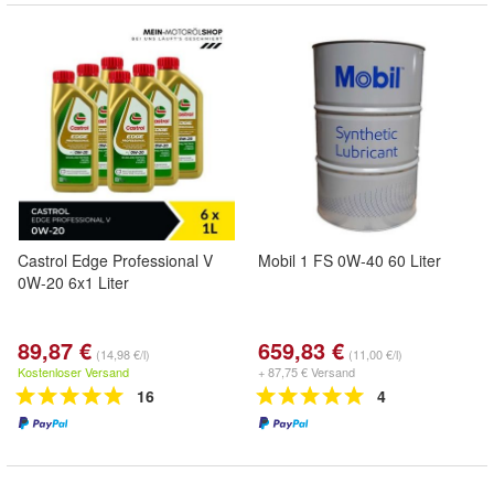
Castrol Edge Professional V
Mobil 1 FS 0W-40 60 Liter
0W-20 6x1 Liter
89,87 €
659,83 €
(14,98 €/l)
(11,00 €/l)
Kostenloser Versand
+ 87,75 € Versand
16
4