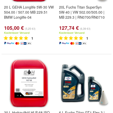
20 L GEHA Longlife 5W-30 VW
20L Fuchs Titan SuperSyn
504.00 / 507.00 MB 229.51
5W-40 | VW 502.00/505.00 |
BMW Longlife-04
MB 229.3 | RN0700/RN0710
105,00 €
127,74 €
(5,25 €/l)
(6,39 €/l)
Kostenloser Versand
Kostenloser Versand
1
1
20 L Hydrauliköl HLP 68 ISO
6 L Fuchs Titan GT1 Flex 3 |