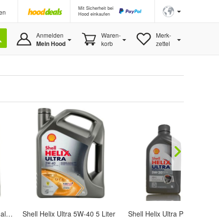
Mit Sicherheit bei
en
Hood einkaufen
Anmelden
Waren-
Merk-
Mein Hood
korb
zettel
Shell Helix Ultra Professional AF 5W-30 5 Liter
Shell Helix Ultra 5W-40 5 Liter
Shell Helix Ultra Pr