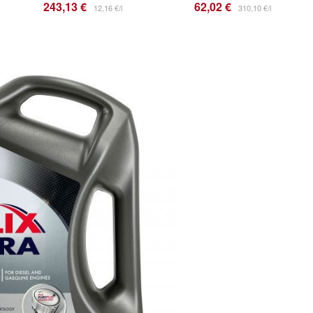
243,13 €
62,02 €
12,16 €/l
310,10 €/l