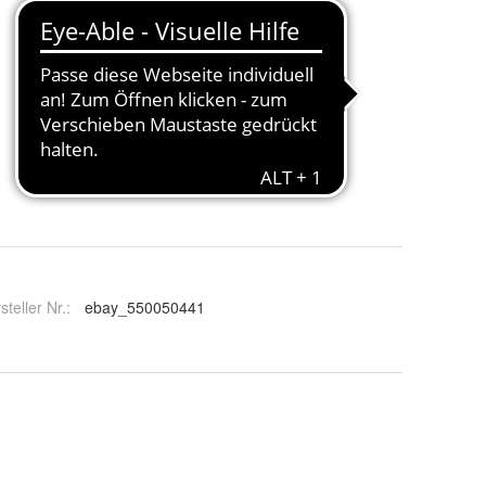
steller Nr.:
ebay_550050441