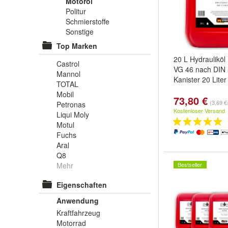
Motoröl
Politur
Schmierstoffe
Sonstige
Top Marken
20 L Hydraulikö
Castrol
VG 46 nach DIN 
Mannol
Kanister 20 Liter
TOTAL
Mobil
73,80 €
(3,69 €/
Petronas
Kostenloser Versand
Liqui Moly
Motul
Fuchs
Aral
Q8
Mehr
Bestseller
Eigenschaften
Anwendung
Kraftfahrzeug
Motorrad