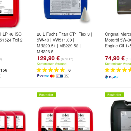
l HLP 46 ISO
20 L Fuchs Titan GT1 Flex 3 |
Original Mer
51524 Teil 2
5W-40 | VW511.00 |
Motoröl 5W-3
MB229.51 | MB229.52 |
Engine Oil 1x5
MB226.5
129,90 €
74,90 €
l)
(6,50 €/l)
(10,
Kostenloser Versand
Kostenloser Vers
156
6
Bestseller
Bestseller