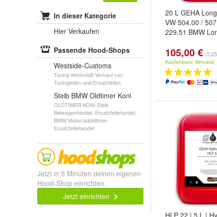
20 L GEHA Longl
In dieser Kategorie
VW 504.00 / 50
Hier Verkaufen
229.51 BMW Lon
Passende Hood-Shops
105,00 €
(5,25
Kostenloser Versand
Westside-Customs
Tuning Werkstatt Verkauf von
Tuningteilen und Ersatzteilen
Steib BMW Oldtimer Koni
OLDTIMER KONI Steib
Beiwagenhandel, Ersatzteilehandel,
BMW Motorradoldtimer
Ersatzteilehandel
Jetzt in 5 Minuten deinen eigenen
Hood-Shop einrichten.
Jetzt einrichten
HLP 22 | 5 L | Hy