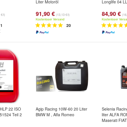
Liter Motoröl
Longlife 04 LL
91,90 €
84,90 €
 €/l)
(13,13 €/l)
(16,
Kostenloser Versand
Kostenloser Vers
1
20
l HLP 22 ISO
Agip Racing 10W-60 20 Liter
Selenia Raci
51524 Teil 2
BMW M , Alfa Romeo
liter ALFA R
Maserati FIA