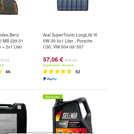
cedes-Benz
Aral SuperTronic LongLife III
0 MB 229.51
0W-30 6x1 Liter , Porsche
 + 2x1 Liter
C30, VW 504 00/ 507
57,06 €
70 €/l)
(9,51 €/l)
and
Kostenloser Versand
66
52
Bestseller