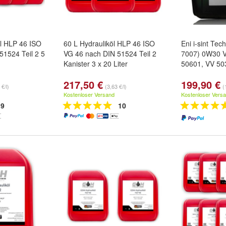
öl HLP 46 ISO
60 L Hydrauliköl HLP 46 ISO
Eni i-sint Te
51524 Teil 2 5
VG 46 nach DIN 51524 Teil 2
7007) 0W30
Kanister 3 x 20 Liter
50601, VV 503
217,50 €
199,90 €
 €/l)
(3,63 €/l)
(
Kostenloser Versand
Kostenloser Vers
9
10