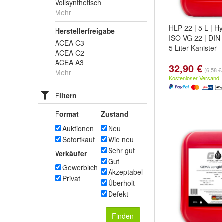
Vollsynthetisch
Mehr
HLP 22 | 5 L | Hy
Herstellerfreigabe
ISO VG 22 | DIN 
ACEA C3
5 Liter Kanister
ACEA C2
ACEA A3
32,90 €
(6,58 €/
Mehr
Kostenloser Versand
Filtern
Format
Zustand
Auktionen
Neu
Sofortkauf
Wie neu
Sehr gut
Verkäufer
Gut
Gewerblich
Akzeptabel
Privat
Überholt
Defekt
Finden