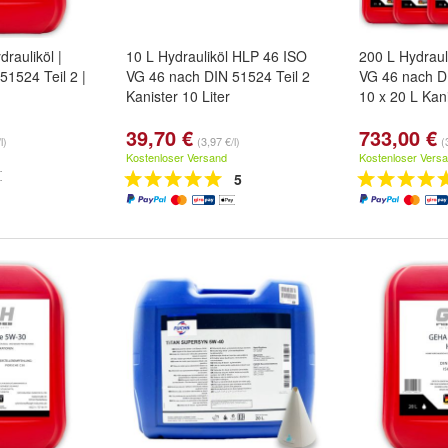
drauliköl |
10 L Hydrauliköl HLP 46 ISO
200 L Hydraul
51524 Teil 2 |
VG 46 nach DIN 51524 Teil 2
VG 46 nach DI
Kanister 10 Liter
10 x 20 L Kan
39,70 €
733,00 €
l)
(3,97 €/l)
(
Kostenloser Versand
Kostenloser Vers
5