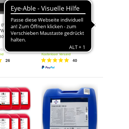
ch 0W-30 (Agip
Selenia WR Forward 0W-30 5
 VW50600 VW
Liter
00 20 Liter
59,67 €
10,00 €/l)
(11,93 €/l)
and
Kostenloser Versand
26
40