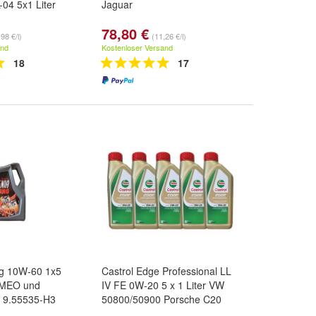
-04 5x1 Liter
Jaguar
78,80 €
98 €/l)
(11,26 €/l)
and
Kostenloser Versand
18
17
ng 10W-60 1x5
Castrol Edge Professional LL
OMEO und
IV FE 0W-20 5 x 1 Liter VW
T 9.55535-H3
50800/50900 Porsche C20