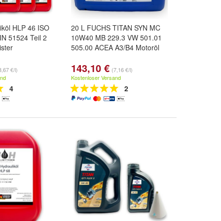
iköl HLP 46 ISO
20 L FUCHS TITAN SYN MC
N 51524 Teil 2
10W40 MB 229.3 VW 501.01
ister
505.00 ACEA A3/B4 Motoröl
143,10 €
3,67 €/l)
(7,16 €/l)
and
Kostenloser Versand
4
2