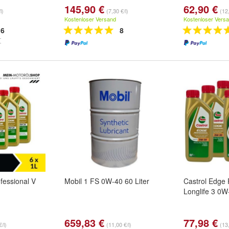
145,90 €
62,90 €
l)
(7,30 €/l)
(12,
Kostenloser Versand
Kostenloser Vers
6
8
fessional V
Mobil 1 FS 0W-40 60 Liter
Castrol Edge 
Longlife 3 0W
659,83 €
77,98 €
/l)
(11,00 €/l)
(13,