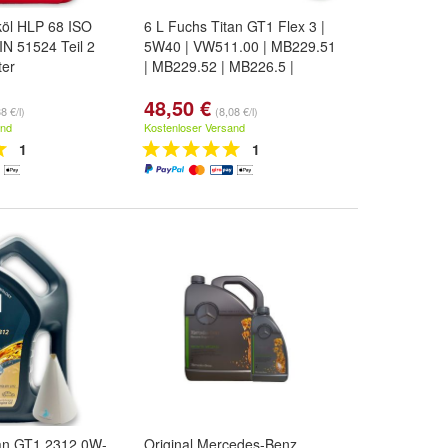
köl HLP 68 ISO
6 L Fuchs Titan GT1 Flex 3 |
N 51524 Teil 2
5W40 | VW511.00 | MB229.51
ter
| MB229.52 | MB226.5 |
48,50 €
8 €/l)
(8,08 €/l)
and
Kostenloser Versand
1
1
tan GT1 2312 0W-
Original Mercedes-Benz