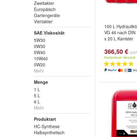
Zweitakter
Europäisch
Gartengeräte
Viertakter
100 L Hydraulik
VG 46 nach DIN 
SAE Viskosität
x 20 L Kanister
5W30
0W30
366,50 €
5W40
(3,67
Kostenloser Versand
10W40
0W20
Mehr
Menge
1 L
5 L
6 L
Mehr
Produktart
HC-Synthese
Halbsynthetisch