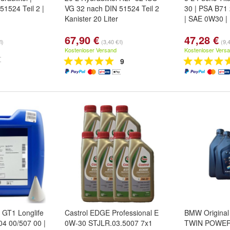
51524 Teil 2 |
VG 32 nach DIN 51524 Teil 2
30 | PSA B71
Kanister 20 Liter
| SAE 0W30 |
67,90 €
47,28 €
l)
(3,40 €/l)
(9,4
Kostenloser Versand
Kostenloser Vers
9
 GT1 Longlife
Castrol EDGE Professional E
BMW Original
04 00/507 00 |
0W-30 STJLR.03.5007 7x1
TWIN POWE