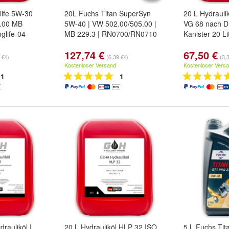
ife 5W-30
20L Fuchs Titan SuperSyn
20 L Hydrauli
7.00 MB
5W-40 | VW 502.00/505.00 |
VG 68 nach DI
glife-04
MB 229.3 | RN0700/RN0710
Kanister 20 Li
127,74 €
67,50 €
 €/l)
(6,39 €/l)
(3,3
Kostenloser Versand
Kostenloser Vers
1
1
drauliköl |
20 L Hydrauliköl HLP 32 ISO
5 L Fuchs Ti