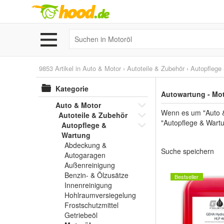
9853 Artikel in
Auto & Motor
›
Autoteile & Zubehör
›
Autopflege
Kategorie
Autowartung - Mot
Auto & Motor
Wenn es um "Auto &
Autoteile & Zubehör
"Autopflege & Wartu
Autopflege &
Wartung
Abdeckung &
Suche speichern
Autogaragen
Außenreinigung
Benzin- & Ölzusätze
Bestseller
Innenreinigung
Hohlraumversiegelung
Frostschutzmittel
Getriebeöl