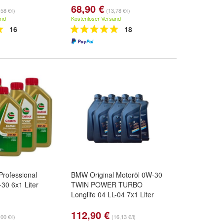
68,90 €
58 €/l)
(13,78 €/l)
and
Kostenloser Versand
16
18
Professional
BMW Original Motoröl 0W-30
-30 6x1 Liter
TWIN POWER TURBO
Longlife 04 LL-04 7x1 Liter
112,90 €
00 €/l)
(16,13 €/l)