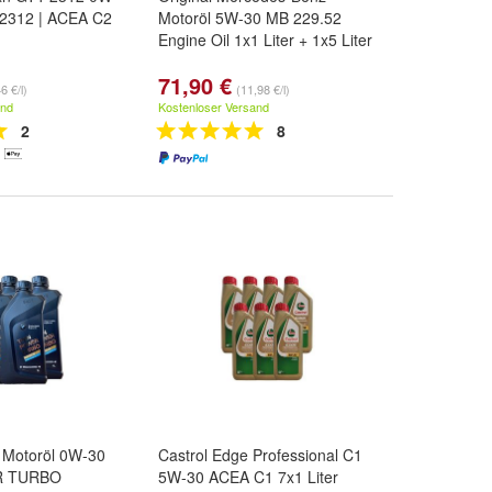
 2312 | ACEA C2
Motoröl 5W-30 MB 229.52
Engine Oil 1x1 Liter + 1x5 Liter
71,90 €
6 €/l)
(11,98 €/l)
and
Kostenloser Versand
2
8
 Motoröl 0W-30
Castrol Edge Professional C1
R TURBO
5W-30 ACEA C1 7x1 Liter