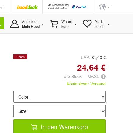
Mit Sicherheit bei
en
Hood einkaufen
Anmelden
Waren-
Merk-
Mein Hood
korb
zettel
- 70%
UVP:
81,00 €
24,64 €
pro Stuck MwSt.
Kostenloser Versand
In den Warenkorb