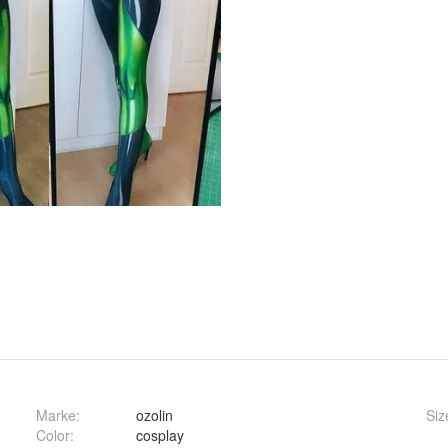
Marke:
ozolin
Siz
Color
:
cosplay