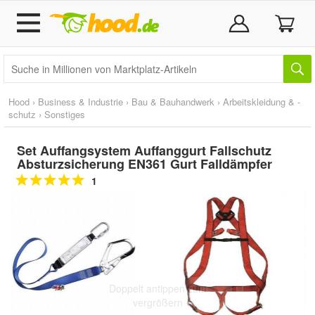
Hood
›
Business & Industrie
›
Bau & Bauhandwerk
›
Arbeitskleidung & -
schutz
›
Sonstiges
Set Auffangsystem Auffanggurt Fallschutz
Absturzsicherung EN361 Gurt Falldämpfer
1
Doppelt antippen zum
vergrößern