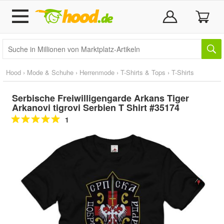
Hood
›
Mode & Schuhe
›
Herrenmode
›
T-Shirts & Tops
›
T-Shirts
Serbische Freiwilligengarde Arkans Tiger
Arkanovi tigrovi Serbien T Shirt #35174
1