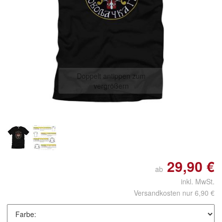
Doppelt antippen zum
vergrößern
29,90 €
ab
inkl. MwSt.
Versandkosten nur 6,90 €