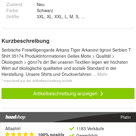
Zustand:
Neu
Farbe
:
Schwarz
Größe
:
3XL, XL, XXL, L, M, S, 4XL und 5XL
Kurzbeschreibung
*
Serbische Freiwilligengarde Arkans Tiger Arkanovi tigrovi Serbien T
Shirt 35174 Produktinformationen Geiles Motiv > Qualität >
Ökologisch > gönn?s dir! Bei unseren Textilien legen wir höchsten
Wert auf ökologische qualitative und soziale Standard in der
Herstellung. Unsere Shirts und Druckverfahren
... Mehr
* maschinell aus der Artikelbeschreibung erstellt
Artikelbeschreibung anzeigen
Platin
Alfashirt
1183 Verkäufe
100% positiv
Gewerblich