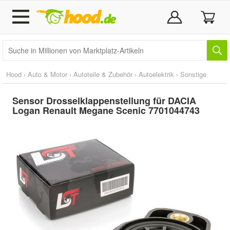
Hood
›
Auto & Motor
›
Autoteile & Zubehör
›
Autoelektrik
›
Sonstige
Sensor Drosselklappenstellung für DACIA
Logan Renault Megane Scenic 7701044743