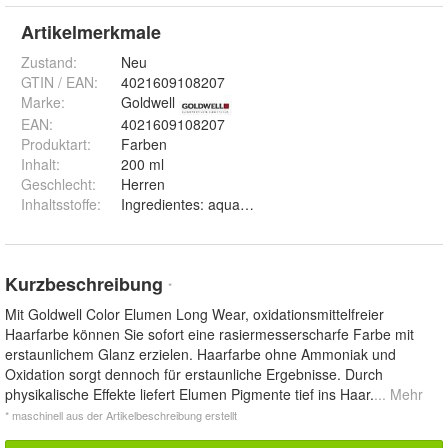
Artikelmerkmale
Zustand:
Neu
GTIN / EAN:
4021609108207
Marke:
Goldwell
EAN
:
4021609108207
Produktart
:
Farben
Inhalt
:
200 ml
Geschlecht
:
Herren
Inhaltsstoffe
:
Ingredientes: aqua (water), alcohol denat., propylen
Kurzbeschreibung
*
Mit Goldwell Color Elumen Long Wear, oxidationsmittelfreier
Haarfarbe können Sie sofort eine rasiermesserscharfe Farbe mit
erstaunlichem Glanz erzielen. Haarfarbe ohne Ammoniak und
Oxidation sorgt dennoch für erstaunliche Ergebnisse. Durch
physikalische Effekte liefert Elumen Pigmente tief ins Haar.
... Mehr
* maschinell aus der Artikelbeschreibung erstellt