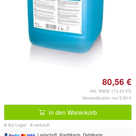
Doppelt antippen zum
vergrößern
80,56 €
inkl. MwSt. (13,43 €/l)
Versandkosten nur 5,90 €
In den Warenkorb
6
Auf Lager
5
 verkauft
, Lastschrift, Kreditkarte, Debitkarte,