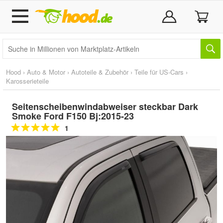
Hood
›
Auto & Motor
›
Autoteile & Zubehör
›
Teile für US-Cars
›
Karosserieteile
Seitenscheibenwindabweiser steckbar Dark
Smoke Ford F150 Bj:2015-23
1