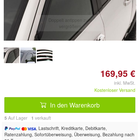
Doppelt antippen zum
vergrößern
169,95 €
inkl. MwSt.
Kostenloser Versand
In den Warenkorb
5
Auf Lager
1
 verkauft
, Lastschrift, Kreditkarte, Debitkarte,
Ratenzahlung, Sofortüberweisung, Überweisung, Bezahlung nach