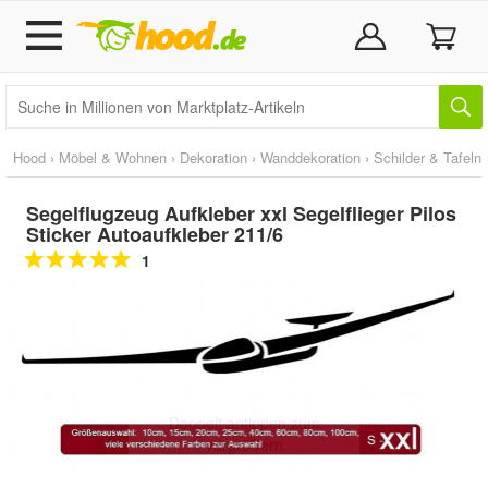
Hood
›
Möbel & Wohnen
›
Dekoration
›
Wanddekoration
›
Schilder & Tafeln
Segelflugzeug Aufkleber xxl Segelflieger Pilos
Sticker Autoaufkleber 211/6
1
Doppelt antippen zum
vergrößern