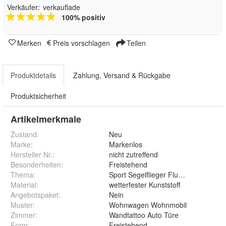
Verkäufer:
verkauflade
100% positiv
Merken
Preis vorschlagen
Teilen
Produktdetails
Zahlung, Versand & Rückgabe
Produktsicherheit
Artikelmerkmale
Zustand:
Neu
Marke:
Markenlos
Hersteller Nr.:
nicht zutreffend
Besonderheiten
:
Freistehend
Thema
:
Sport Segelflieger Flugzeug
Material
:
wetterfester Kunststoff
Angebotspaket
:
Nein
Muster
:
Wohnwagen Wohnmobil
Zimmer
:
Wandtattoo Auto Türe
Form
:
Freistehend