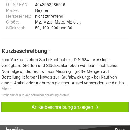
GTIN / EAN:
4043952285916
Marke:
Reyher
Hersteller Nr.:
nicht zutreffend
Größe
:
M2, M2,3, M2,5, M2,6 und M3
Stückzahl
:
50, 100, 200 und 30
Kurzbeschreibung
*
zum Verkauf stehen Sechskantmuttern DIN 934 , Messing -
verfügbare Größen und Stückzahlen oben wählbar - metrisches
Normalgewinde, rechts - aus Messing - größe Mengen auf
Bestellung lieferbar Hinweis zur Kaufabwicklung: - bei Kauf von
einem Artikel oder mehreren gleichen Artikel verwenden sie die Ho
...
Mehr
* maschinell aus der Artikelbeschreibung erstellt
Artikelbeschreibung anzeigen
Platin