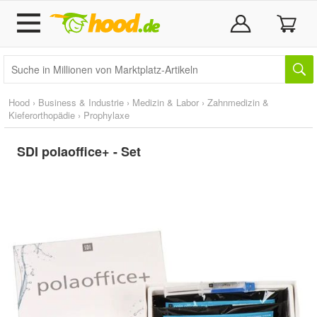
Hood
›
Business & Industrie
›
Medizin & Labor
›
Zahnmedizin &
Kieferorthopädie
›
Prophylaxe
SDI polaoffice+ - Set