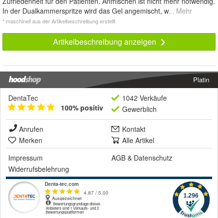
Zufriedenheit für den Patienten. Anmischen ist nicht mehr notwendig.
In der Dualkammerspritze wird das Gel angemischt, w
... Mehr
* maschinell aus der Artikelbeschreibung erstellt
Artikelbeschreibung anzeigen
Platin
DentaTec
1042 Verkäufe
100% positiv
Gewerblich
Anrufen
Kontakt
Merken
Alle Artikel
Impressum
AGB
&
Datenschutz
Widerrufsbelehrung