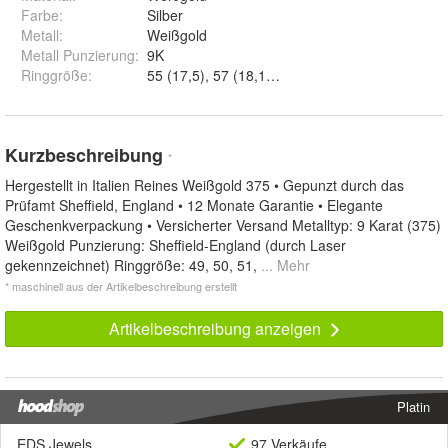
Farbe
:
Silber
Metall
:
Weißgold
Metall Punzierung
:
9K
Ringgröße
:
Kurzbeschreibung
*
Hergestellt in Italien Reines Weißgold 375 • Gepunzt durch das
Prüfamt Sheffield, England • 12 Monate Garantie • Elegante
Geschenkverpackung • Versicherter Versand Metalltyp: 9 Karat (375)
Weißgold Punzierung: Sheffield-England (durch Laser
gekennzeichnet) Ringgröße: 49, 50, 51,
... Mehr
* maschinell aus der Artikelbeschreibung erstellt
Artikelbeschreibung anzeigen
Platin
EDS Jewels
97 Verkäufe