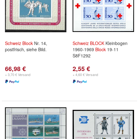
Schweiz
Block
Nr. 14,
Schweiz
BLOCK
Kleinbogen
postfrisch, siehe Bild.
1960-1969
Block
19-11
S8F1292
66,98 €
2,55 €
+ 3,70 € Versand
+ 4,60 € Versand