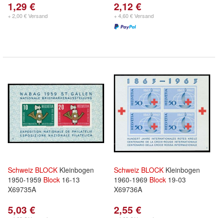
1,29 €
2,12 €
+ 2,00 € Versand
+ 4,60 € Versand
Schweiz
BLOCK
Kleinbogen
Schweiz
BLOCK
Kleinbogen
1950-1959
Block
16-13
1960-1969
Block
19-03
X69735A
X69736A
5,03 €
2,55 €