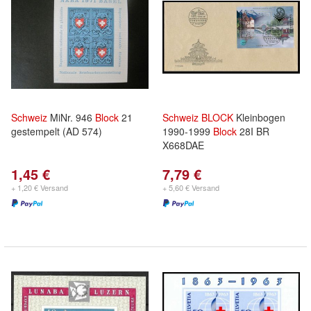
Schweiz
MiNr. 946
Block
21
Schweiz
BLOCK
Kleinbogen
gestempelt (AD 574)
1990-1999
Block
28I BR
X668DAE
1,45 €
7,79 €
+ 1,20 € Versand
+ 5,60 € Versand