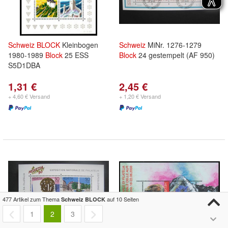
Schweiz
BLOCK
Kleinbogen
Schweiz
MiNr. 1276-1279
1980-1989
Block
25 ESS
Block
24 gestempelt (AF 950)
S5D1DBA
1,31 €
2,45 €
+ 4,60 € Versand
+ 1,20 € Versand
477 Artikel zum Thema
auf 10 Seiten
Schweiz BLOCK
1
2
3