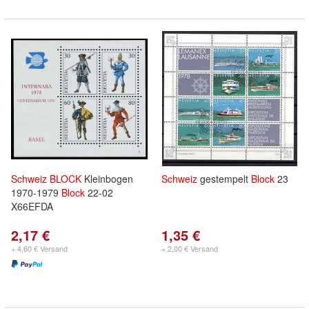
Schweiz
BLOCK
Kleinbogen
Schweiz
gestempelt
Block
23
1970-1979
Block
22-02
X66EFDA
2,17 €
1,35 €
+ 4,60 € Versand
+ 2,00 € Versand