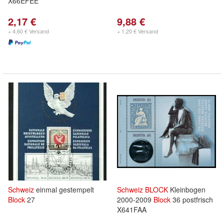
X66EFEE
2,17 €
9,88 €
+ 4,60 € Versand
+ 1,20 € Versand
Schweiz
einmal gestempelt
Schweiz
BLOCK
Kleinbogen
Block
27
2000-2009
Block
36 postfrisch
X641FAA