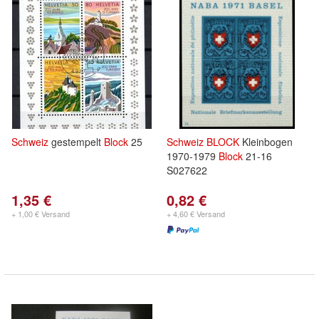
Schweiz
gestempelt
Block
25
Schweiz
BLOCK
Kleinbogen
1970-1979
Block
21-16
S027622
1,35 €
0,82 €
+ 1,00 € Versand
+ 4,60 € Versand