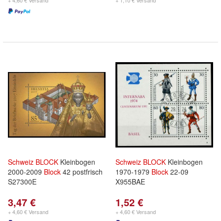
+ 4,60 € Versand
+ 1,10 € Versand
Schweiz
BLOCK
Kleinbogen
Schweiz
BLOCK
Kleinbogen
2000-2009
Block
42 postfrisch
1970-1979
Block
22-09
S27300E
X955BAE
3,47 €
1,52 €
+ 4,60 € Versand
+ 4,60 € Versand