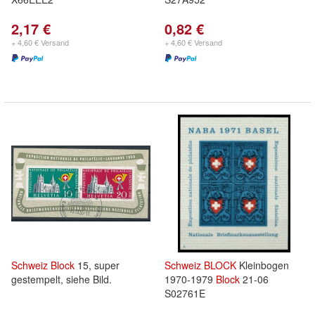
2,17 €
0,82 €
+ 4,60 € Versand
+ 4,60 € Versand
Schweiz
Block
15, super
Schweiz
BLOCK
Kleinbogen
gestempelt, siehe Bild.
1970-1979
Block
21-06
S02761E