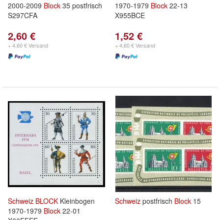
2000-2009
Block
35 postfrisch
1970-1979
Block
22-13
S297CFA
X955BCE
2,60 €
1,52 €
+ 4,60 € Versand
+ 4,60 € Versand
Schweiz
BLOCK
Kleinbogen
Schweiz
postfrisch
Block
15
1970-1979
Block
22-01