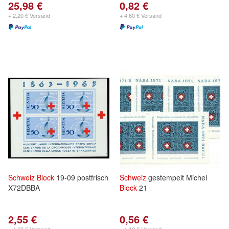
25,98 €
0,82 €
+ 2,20 € Versand
+ 4,60 € Versand
Schweiz
Block
19-09 postfrisch
Schweiz
gestempelt Michel
X72DBBA
Block
21
2,55 €
0,56 €