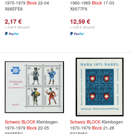
1970-1979
Block
22-04
1960-1969
Block
17-03
X66EFE6
X6577F6
2,17 €
12,59 €
+ 4,60 € Versand
+ 4,60 € Versand
Schweiz
BLOCK
Kleinbogen
Schweiz
BLOCK
Kleinbogen
1970-1979
Block
22-05
1970-1979
Block
21-28
X66EEE2
S27A952