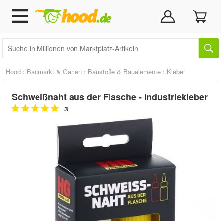
Hood
›
Baumarkt & Garten
›
Baustoffe & Bauelemente
›
Kleber
Schweißnaht aus der Flasche - Industriekleber
3