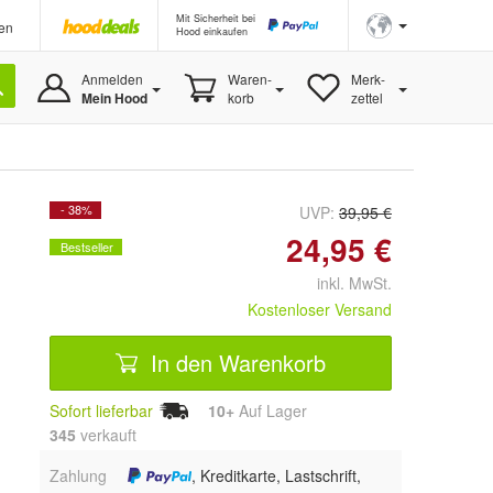
Mit Sicherheit bei
en
Hood einkaufen
Anmelden
Waren-
Merk-
Mein Hood
korb
zettel
- 38%
UVP:
39,95 €
24,95 €
Bestseller
inkl. MwSt.
Kostenloser Versand
In den Warenkorb
Sofort lieferbar
10+
Auf Lager
345
 verkauft
Zahlung
, Kreditkarte, Lastschrift,