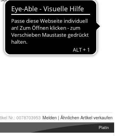
tikel Nr.:
0078703953
Melden
|
Ähnlichen
Artikel verkaufen
Platin