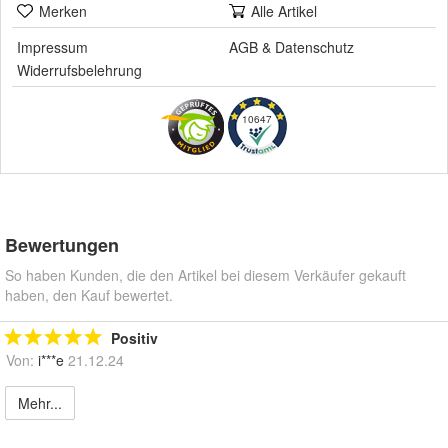
Merken
Alle Artikel
Impressum
AGB
&
Datenschutz
Widerrufsbelehrung
10647
Bewertungen
So haben Kunden, die den Artikel bei diesem Verkäufer gekauft
haben, den Kauf bewertet.
Positiv
Von:
i***e
21.12.24
Mehr...