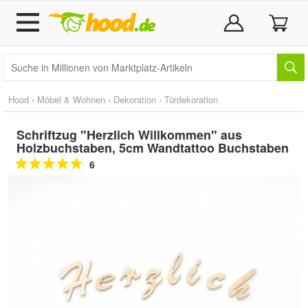
Hood
›
Möbel & Wohnen
›
Dekoration
›
Türdekoration
Schriftzug "Herzlich Willkommen" aus
Holzbuchstaben, 5cm Wandtattoo Buchstaben
6