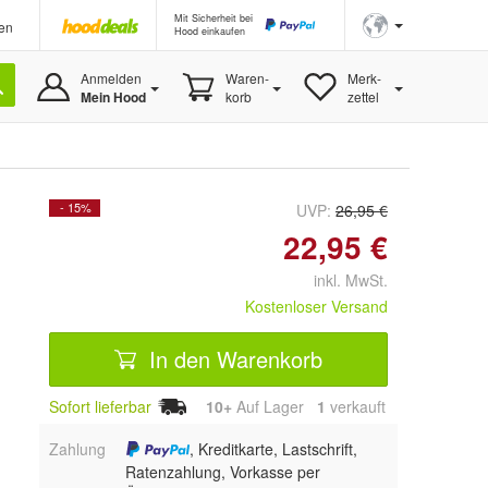
Mit Sicherheit bei
en
Hood einkaufen
Anmelden
Waren-
Merk-
Mein Hood
korb
zettel
- 15%
UVP:
26,95 €
22,95 €
inkl. MwSt.
Kostenloser Versand
In den Warenkorb
Sofort lieferbar
10+
Auf Lager
1
 verkauft
Zahlung
, Kreditkarte, Lastschrift,
Ratenzahlung, Vorkasse per