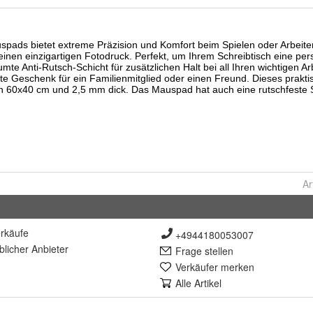
Ar
rkäufe
+4944180053007
lich
er Anbieter
Frage stellen
Verkäufer merken
Alle Artikel