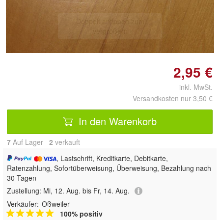
Doppelt antippen zum
vergrößern
2,95 €
inkl. MwSt.
Versandkosten nur 3,50 €
In den Warenkorb
7
Auf Lager
2
 verkauft
, Lastschrift, Kreditkarte, Debitkarte,
Ratenzahlung, Sofortüberweisung, Überweisung, Bezahlung nach
30 Tagen
Zustellung:
Mi, 12. Aug. bis Fr, 14. Aug.
Verkäufer:
Oßweiler
100% positiv