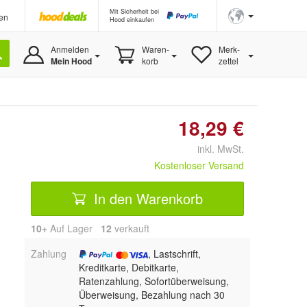
Mit Sicherheit bei
en
Hood einkaufen
Anmelden
Waren-
Merk-
Mein Hood
korb
zettel
18,29 €
inkl. MwSt.
Kostenloser Versand
In den Warenkorb
10+
Auf Lager
12
 verkauft
Zahlung
, Lastschrift,
Kreditkarte, Debitkarte,
Ratenzahlung, Sofortüberweisung,
Überweisung, Bezahlung nach 30