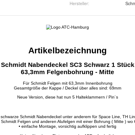
Hersteller
:
Schm