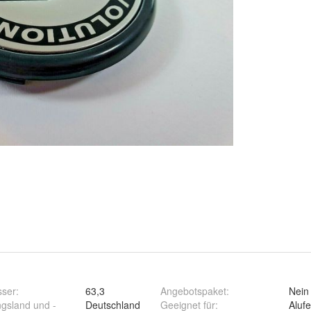
ser
:
63,3
Angebotspaket
:
Nein
ngsland und -
Deutschland
Geeignet für
:
Alufe