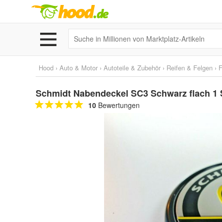
Hood
›
Auto & Motor
›
Autoteile & Zubehör
›
Reifen & Felgen
›
F
Schmidt Nabendeckel SC3 Schwarz flach 1 
10
Bewertungen