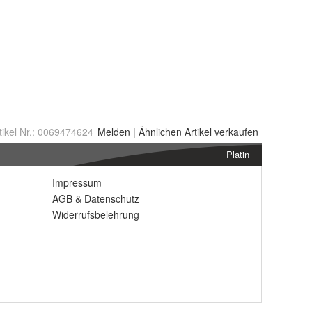
tikel Nr.:
0069474624
Melden
|
Ähnlichen
Artikel verkaufen
Platin
Impressum
AGB
&
Datenschutz
Widerrufsbelehrung