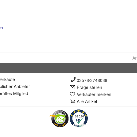
Ar
erkäufe
03578/3748038
lich
er Anbieter
Frage stellen
rüft
es Mitglied
Verkäufer merken
Alle Artikel
108526