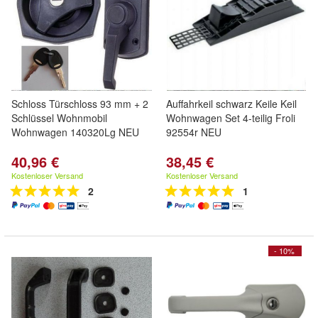
Schloss Türschloss 93 mm + 2
Auffahrkeil schwarz Keile Keil
Schlüssel Wohnmobil
Wohnwagen Set 4-teilig Froli
Wohnwagen 140320Lg NEU
92554r NEU
40,96 €
38,45 €
Kostenloser Versand
Kostenloser Versand
2
1
- 10%