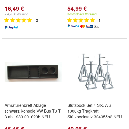
16,49 €
54,99 €
+ 4,70 € Versand
Kostenloser Versand
2
1
Armaturenbrett Ablage
Stützbock Set 4 Stk. Alu
schwarz Konsole VW Bus T3 T
1000kg Tragkraft
3 ab 1980 201620b NEU
Stützbocksatz 324055b2 NEU
46,46 €
49,96 €