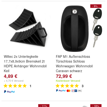
- 9%
Wiltec 2x Unterlegkeile
FAP M1 Außenschloss
17,7x8,9x9cm Bremskeil 2t
Türschloss Schloss
HDPE Anhänger Wohnmobil
Wohnwagen Wohnmobil
Keil
Caravan schwarz
4,89 €
72,99 €
+ 4,70 € Versand
Kostenloser Versand
1
3
- 11%
- 18%