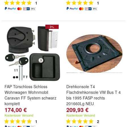
1
1
- 3%
FAP Türschloss Schloss
Drehkonsole T4
Wohnwagen Wohnmobil
Flachdrehkonsole VW Bus T 4
Caravan FF System schwarz
bis 1995 FASP rechts
komplett
201660Lg NEU
174,00 €
209,93 €
Kostenloser Versand
Kostenloser Versand
1
2