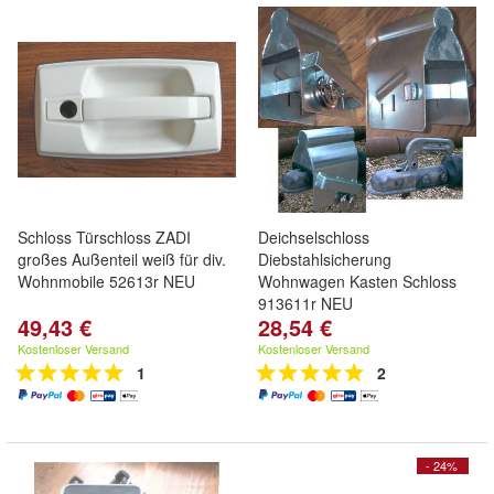
Schloss Türschloss ZADI
Deichselschloss
großes Außenteil weiß für div.
Diebstahlsicherung
Wohnmobile 52613r NEU
Wohnwagen Kasten Schloss
913611r NEU
49,43 €
28,54 €
Kostenloser Versand
Kostenloser Versand
1
2
- 24%