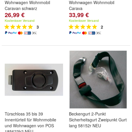
Wohnwagen Wohnmobil
Wohnwagen Wohnmobil
Caravan schwarz
Carava
26,99 €
33,99 €
Kostenloser Versand
Kostenloser Versand
3
2
Türschloss 35 bis 39
Beckengurt 2-Punkt
Innentürteil für Wohnmobile
Sicherheitsgurt Zweipunkt Gurt
und Wohnwagen von POS
lang 58152r NEU
185623b2 NEU