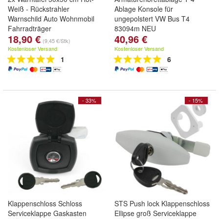
Weiß - Rückstrahler
Ablage Konsole für
Warnschild Auto Wohnmobil
ungepolstert VW Bus T4
Fahrradträger
83094m NEU
18,90 €
40,96 €
(9,45 €/Stk)
Kostenloser Versand
Kostenloser Versand
1
6
- 33%
- 15%
Klappenschloss Schloss
STS Push lock Klappenschloss
Serviceklappe Gaskasten
Ellipse groß Serviceklappe