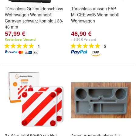
Türschloss Griffmuldenschloss
Türschloss aussen FAP
Wohnwagen Wohnmobil
M1CEE weiß Wohnmobil
Caravan schwarz komplett 38-
Wohnwagen
46 mm
57,99 €
46,90 €
Kostenloser Versand
+ 6,90 € Versand
1
5
2x Warntafel 50x50 cm Rot-
Armaturenbrettablage T 4