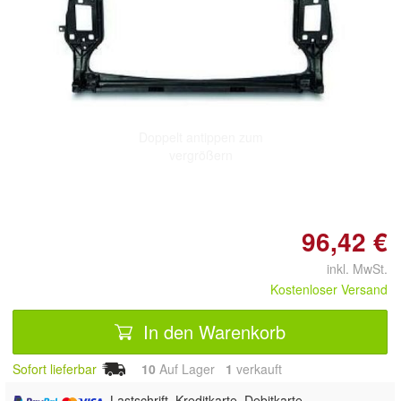
Doppelt antippen zum
vergrößern
96,42 €
inkl. MwSt.
Kostenloser Versand
In den Warenkorb
Sofort lieferbar
10
Auf Lager
1
 verkauft
, Lastschrift, Kreditkarte, Debitkarte,