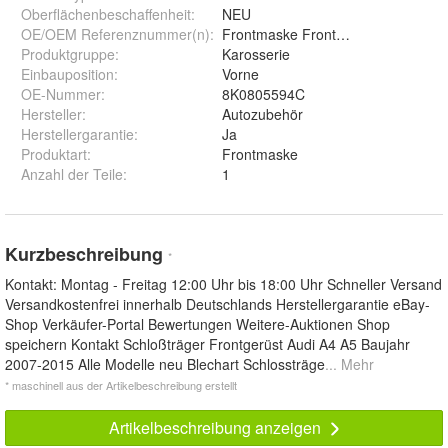
Oberflächenbeschaffenheit
:
NEU
OE/OEM Referenznummer(n)
:
Frontmaske Frontgerüst Schlossträ
Produktgruppe
:
Karosserie
Einbauposition
:
Vorne
OE-Nummer
:
8K0805594C
Hersteller
:
Autozubehör
Herstellergarantie
:
Ja
Produktart
:
Frontmaske
Anzahl der Teile
:
1
Kurzbeschreibung
*
Kontakt: Montag - Freitag 12:00 Uhr bis 18:00 Uhr Schneller Versand
Versandkostenfrei innerhalb Deutschlands Herstellergarantie eBay-
Shop Verkäufer-Portal Bewertungen Weitere-Auktionen Shop
speichern Kontakt Schloßträger Frontgerüst Audi A4 A5 Baujahr
2007-2015 Alle Modelle neu Blechart Schlossträge
... Mehr
* maschinell aus der Artikelbeschreibung erstellt
Artikelbeschreibung anzeigen