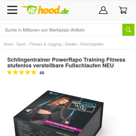
Hood
›
Sport
›
Fitness & Jogging
›
Geräte
›
Kleinstgeräte
Schlingentrainer PowerRapo Training Fitness
stufenlos verstellbare Fußschlaufen NEU
40