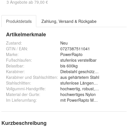
3 Angebote ab 79,00 €
Produktdetails
Zahlung, Versand & Rückgabe
Artikelmerkmale
Zustand:
Neu
GTIN / EAN:
0727387511041
Marke:
PowerRapto
Fußschlaufen
:
stufenlos verstellbar
Belastbar
:
bis 600kg
Karabiner
:
Diebstahl geschützt - abschließbar
Karabiner und Stahlschlitten
:
aus gehärtetem Stahl
Stahlschlitten
:
stufenlose Längenverstellung
Vollgummi-Handgriffe
:
hochwertig, robust, antibakteriell
Material der Gurte
:
hochwertiges Nylon
Im Lieferumfang
:
mit PowerRapto Magnetbox
Kurzbeschreibung