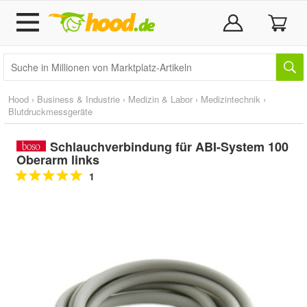
Hood
›
Business & Industrie
›
Medizin & Labor
›
Medizintechnik
›
Blutdruckmessgeräte
Schlauchverbindung für ABI-System 100
Oberarm links
1