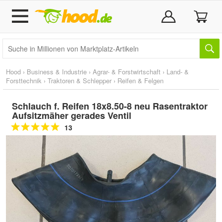
Hood
›
Business & Industrie
›
Agrar- & Forstwirtschaft
›
Land- &
Forsttechnik
›
Traktoren & Schlepper
›
Reifen & Felgen
Schlauch f. Reifen 18x8.50-8 neu Rasentraktor
Aufsitzmäher gerades Ventil
13