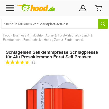
Hood
›
Business & Industrie
›
Agrar- & Forstwirtschaft
›
Land- &
Forsttechnik
›
Forsttechnik
›
Hebe-, Zurr- & Fördertechnik
Schlageisen Seilklemmpresse Schlagpresse
für Alu Pressklemmen Forst Seil Pressen
34