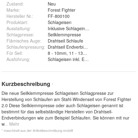
Zustand:
Neu
Marke:
Forest Fighter
Hersteller Nr.:
FF-800100
Produktart
:
Schlageisen
Ausstattung
:
Inklusive Schlageinsatz
Schlagpresse
:
Seilklemmpresse
Flämisches Auge
:
Drahtseil Schlaufe
Schlaufenpressung
:
Drahtseil Endverbindung
Für Seil
:
8 - 10mm, 11 - 13mm und 14 - 18mm
Ausführung
:
Schlageisen inkl. Einsatz und Einsatz lose
Kurzbeschreibung
*
Die neue Seilklemmpresse Schlageisen Schlagpresse zur
Herstellung von Schlaufen am Stahl-Windenseil von Forest Fighter
2.0 Diese Seilklemmpresse oder auch Schlageisen genannt ist
bestimmt für das selbstständige Herstellen von Drahtseil-
Endverbindungen wie zum Beispiel Schlaufen. Sie können mit nur
w
... Mehr
* maschinell aus der Artikelbeschreibung erstellt