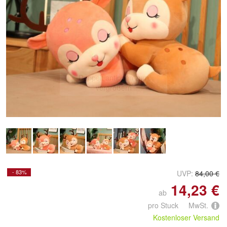
Doppelt antippen zum
vergrößern
- 83%
UVP:
84,00 €
14,23 €
ab
pro Stuck MwSt.
Kostenloser Versand