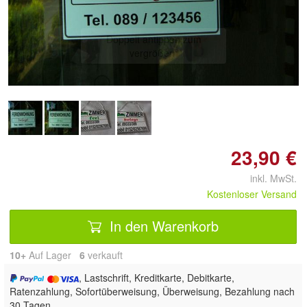
Doppelt antippen zum
vergrößern
23,90 €
inkl. MwSt.
Kostenloser Versand
In den Warenkorb
10+
Auf Lager
6
 verkauft
, Lastschrift, Kreditkarte, Debitkarte,
Ratenzahlung, Sofortüberweisung, Überweisung, Bezahlung nach
30 Tagen