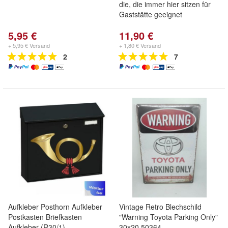
die, die immer hier sitzen für
Gaststätte geeignet
5,95 €
11,90 €
+ 5,95 € Versand
+ 1,80 € Versand
2
7
Aufkleber Posthorn Aufkleber
Vintage Retro Blechschild
Postkasten Briefkasten
"Warning Toyota Parking Only"
Aufkleber (R30/1)
30x20 50364