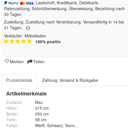
, Lastschrift, Kreditkarte, Debitkarte,
Ratenzahlung, Sofortüberweisung, Überweisung, Bezahlung nach
30 Tagen
Zustellung:
Zustellung nach Vereinbarung. Versandfertig in 14 bis
21 Tagen.
Verkäufer:
Möbelladen
100% positiv
Merken
Teilen
Produktdetails
Zahlung, Versand & Rückgabe
Artikelmerkmale
Zustand:
Neu
Höhe:
:
215 cm
Breite:
:
250 cm
Tiefe:
:
58 cm
Farbe
:
Weiß, Schwarz, Sonoma,