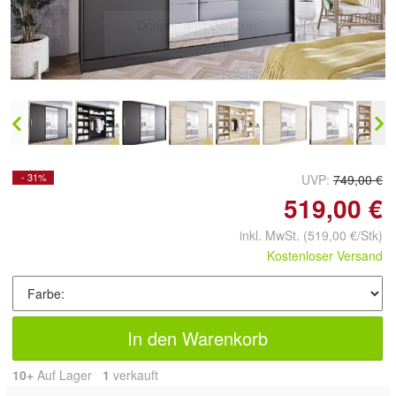
Doppelt antippen zum
vergrößern
- 31%
UVP:
749,00 €
519,00 €
inkl. MwSt.
(519,00 €/Stk)
Kostenloser Versand
In den Warenkorb
10+
Auf Lager
1
 verkauft