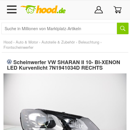
Hood
›
Auto & Motor
›
Autoteile & Zubehör
›
Beleuchtung
›
Frontscheinwerfer
Scheinwerfer VW SHARAN II 10- BI-XENON
LED Kurvenlicht 7N1941034D RECHTS