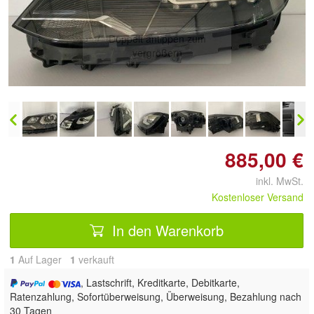
Doppelt antippen zum
vergrößern
885,00 €
inkl. MwSt.
Kostenloser Versand
In den Warenkorb
1
Auf Lager
1
 verkauft
, Lastschrift, Kreditkarte, Debitkarte,
Ratenzahlung, Sofortüberweisung, Überweisung, Bezahlung nach
30 Tagen