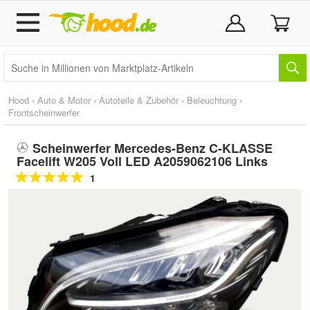
Hood
›
Auto & Motor
›
Autoteile & Zubehör
›
Beleuchtung
›
Frontscheinwerfer
Scheinwerfer Mercedes-Benz C-KLASSE
Facelift W205 Voll LED A2059062106 Links
1