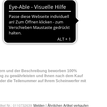
tikel Nr.:
0110732639
Melden
|
Ähnlichen
Artikel verkaufen