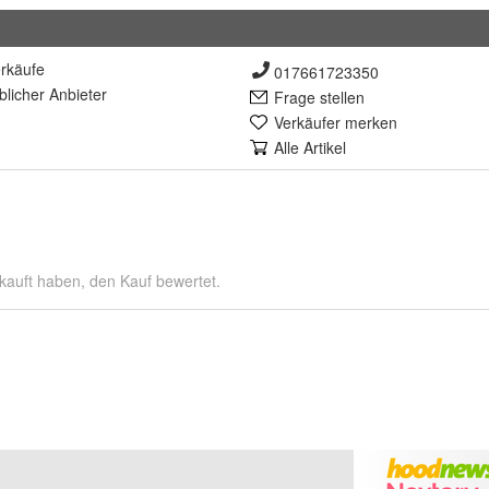
rkäufe
017661723350
lich
er Anbieter
Frage stellen
Verkäufer merken
Alle Artikel
kauft haben, den Kauf bewertet.