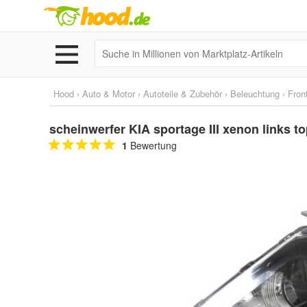
Hood
›
Auto & Motor
›
Autoteile & Zubehör
›
Beleuchtung
›
Fron
scheinwerfer KIA sportage III xenon links t
1
Bewertung