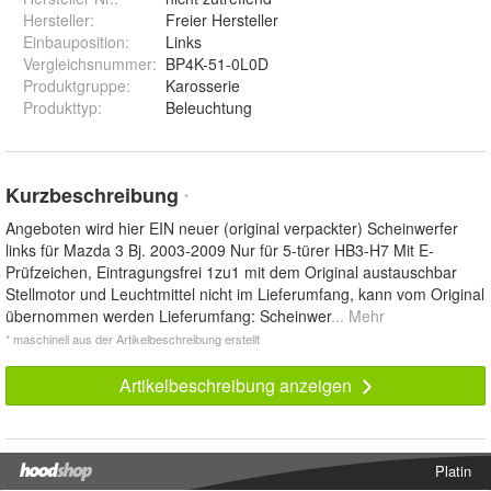
Hersteller
:
Freier Hersteller
Einbauposition
:
Links
Vergleichsnummer
:
BP4K-51-0L0D
Produktgruppe
:
Karosserie
Produkttyp
:
Beleuchtung
Kurzbeschreibung
*
Angeboten wird hier EIN neuer (original verpackter) Scheinwerfer
links für Mazda 3 Bj. 2003-2009 Nur für 5-türer HB3-H7 Mit E-
Prüfzeichen, Eintragungsfrei 1zu1 mit dem Original austauschbar
Stellmotor und Leuchtmittel nicht im Lieferumfang, kann vom Original
übernommen werden Lieferumfang: Scheinwer
... Mehr
* maschinell aus der Artikelbeschreibung erstellt
Artikelbeschreibung anzeigen
Platin