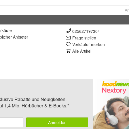
Ar
rkäufe
025627197304
lich
er Anbieter
Frage stellen
Verkäufer merken
Alle Artikel
klusive Rabatte und Neuigkeiten.
auf 1,4 Mio. Hörbücher & E-Books.*
Anmelden