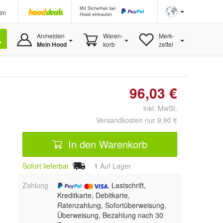
Mit Sicherheit bei
en
Hood einkaufen
Anmelden
Waren-
Merk-
Mein Hood
korb
zettel
96,03 €
inkl. MwSt.
Versandkosten nur 9,90 €
In den Warenkorb
Sofort lieferbar
1
Auf Lager
Zahlung
, Lastschrift,
Kreditkarte, Debitkarte,
Ratenzahlung, Sofortüberweisung,
Überweisung, Bezahlung nach 30