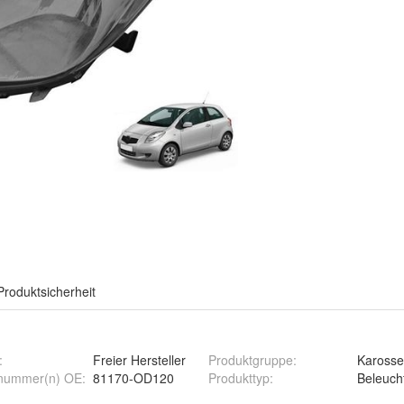
Produktsicherheit
:
Freier Hersteller
Produktgruppe
:
Karosse
nummer(n) OE
:
81170-OD120
Produkttyp
:
Beleuch