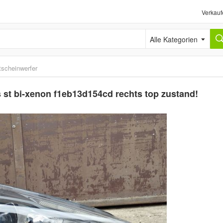
Verkauf
Alle Kategorien
tscheinwerfer
rs st bi-xenon f1eb13d154cd rechts top zustand!