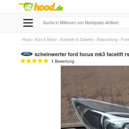
Hood
›
Auto & Motor
›
Autoteile & Zubehör
›
Beleuchtung
›
Fron
scheinwerfer ford focus mk3 facelift 
1
Bewertung