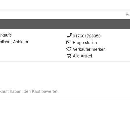
Ar
rkäufe
017661723350
lich
er Anbieter
Frage stellen
Verkäufer merken
Alle Artikel
kauft haben, den Kauf bewertet.