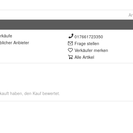
Ar
rkäufe
017661723350
lich
er Anbieter
Frage stellen
Verkäufer merken
Alle Artikel
kauft haben, den Kauf bewertet.