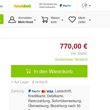
Mit Sicherheit bei
en
Hood einkaufen
Anmelden
Waren-
Merk-
Mein Hood
korb
zettel
770,00 €
inkl. MwSt.
Kostenloser Versand
In den Warenkorb
1
Auf Lager
2
 verkauft
Zahlung
, Lastschrift,
Kreditkarte, Debitkarte,
Ratenzahlung, Sofortüberweisung,
Überweisung, Bezahlung nach 30