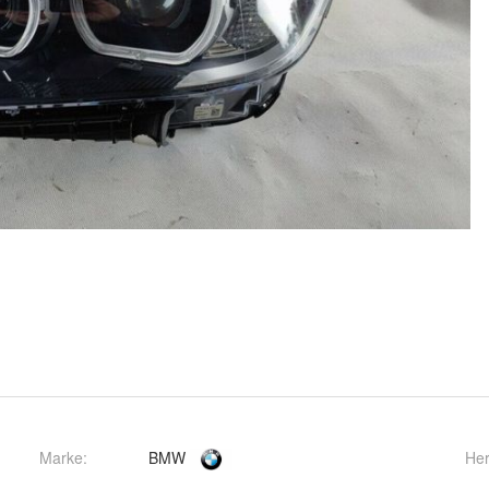
Marke:
BMW
Her