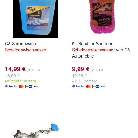
C& Screenwash
5L Behälter Summer
Scheibenwischwasser
Scheibenwischwasser
von C&
Automobile
14,99 €
9,99 €
(3,00 €/l)
(2,00 €/l)
16,99 €
12,99 €
Kostenloser Versand
+ 2,90 € Versand