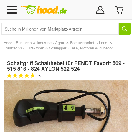
Hood
›
Business & Industrie
›
Agrar- & Forstwirtschaft
›
Land- &
Forsttechnik
›
Traktoren & Schlepper
›
Teile, Motoren & Zubehör
Schaltgriff Schalthebel für FENDT Favorit 509 -
515 816 - 824 XYLON 522 524
5