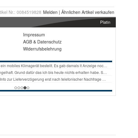
tikel Nr.:
0084519828
Melden
|
Ähnlichen
Artikel verkaufen
Platin
Impressum
AGB
&
Datenschutz
Widerrufsbelehrung