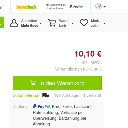
Mit Sicherheit bei
en
Hood einkaufen
Anmelden
Waren-
Merk-
Mein Hood
korb
zettel
10,10 €
inkl. MwSt.
Versandkosten nur 6,90 €
In den Warenkorb
Sofort lieferbar
10+
Auf Lager
1
 verkauft
Zahlung
, Kreditkarte, Lastschrift,
Ratenzahlung, Vorkasse per
Überweisung, Barzahlung bei
Abholung