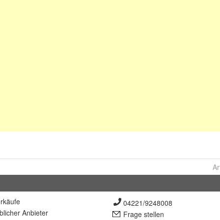
Ar
rkäufe
04221/9248008
lich
er Anbieter
Frage stellen