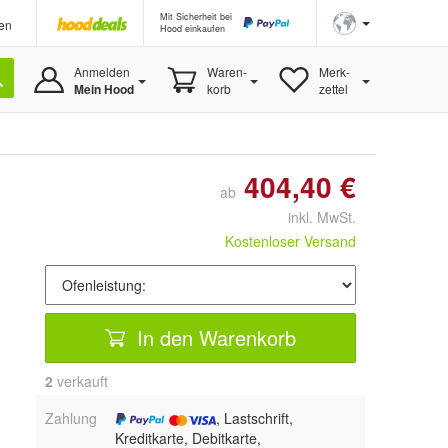
Mit Sicherheit bei
en
Hood einkaufen
Anmelden
Waren-
Merk-
Mein Hood
korb
zettel
404,40 €
ab
inkl. MwSt.
Kostenloser Versand
In den Warenkorb
2
 verkauft
Zahlung
, Lastschrift,
Kreditkarte, Debitkarte,