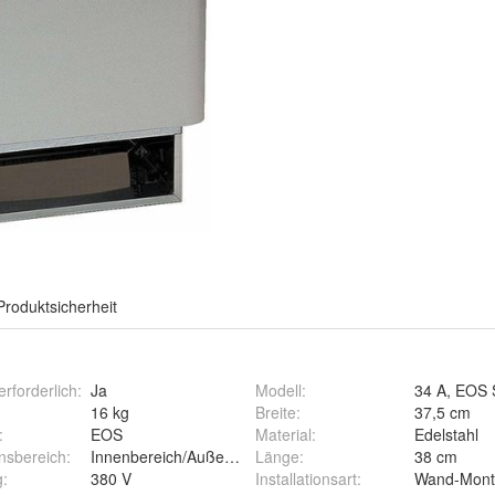
Produktsicherheit
rforderlich
:
Ja
Modell
:
34 A, EOS 
16 kg
Breite
:
37,5 cm
:
EOS
Material
:
Edelstahl
onsbereich
:
Innenbereich/Außenbereich
Länge
:
38 cm
g
:
380 V
Installationsart
:
Wand-Mont