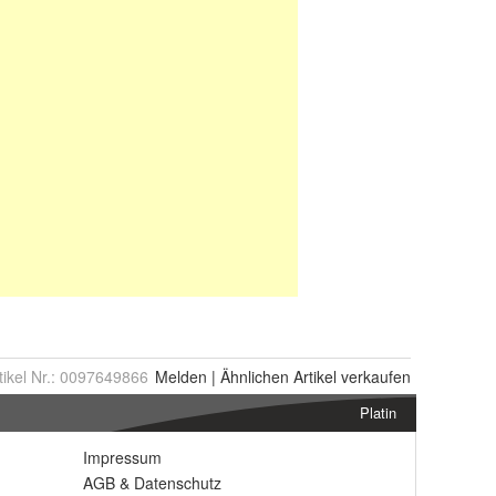
tikel Nr.:
0097649866
Melden
|
Ähnlichen
Artikel verkaufen
Platin
Impressum
AGB
&
Datenschutz