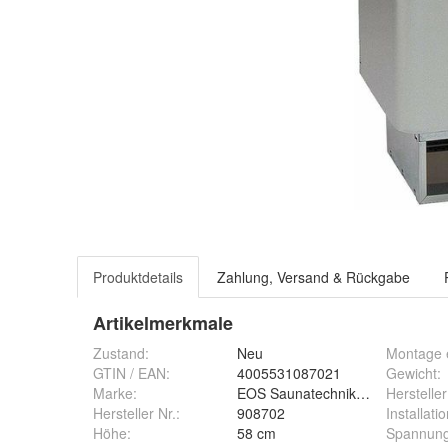
Produktdetails
Zahlung, Versand & Rückgabe
Artikelmerkmale
Zustand:
Neu
Montage e
GTIN / EAN:
4005531087021
Gewicht
:
Marke:
EOS Saunatechnik GmbH
Hersteller
Hersteller Nr.:
908702
Installati
Höhe
:
58 cm
Spannun