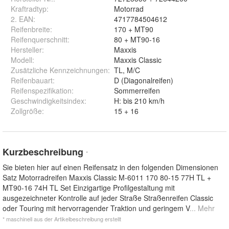
Kraftradtyp
:
Motorrad
2. EAN
:
4717784504612
Reifenbreite
:
170 + MT90
Reifenquerschnitt
:
80 + MT90-16
Hersteller
:
Maxxis
Modell
:
Maxxis Classic
Zusätzliche Kennzeichnungen
:
TL, M/C
Reifenbauart
:
D (Diagonalreifen)
Reifenspezifikation
:
Sommerreifen
Geschwindigkeitsindex
:
H: bis 210 km/h
Zollgröße
:
15 + 16
Kurzbeschreibung
*
Sie bieten hier auf einen Reifensatz in den folgenden Dimensionen
Satz Motorradreifen Maxxis Classic M-6011 170 80-15 77H TL +
MT90-16 74H TL Set Einzigartige Profilgestaltung mit
ausgezeichneter Kontrolle auf jeder Straße Straßenreifen Classic
oder Touring mit hervorragender Traktion und geringem V
... Mehr
* maschinell aus der Artikelbeschreibung erstellt