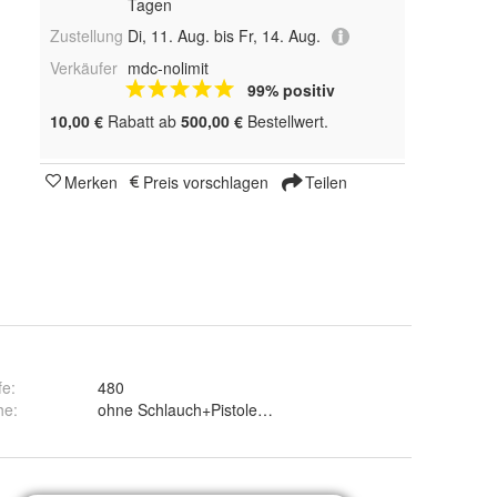
Tagen
Zustellung
Di, 11. Aug. bis Fr, 14. Aug.
Verkäufer
mdc-nolimit
99% positiv
10,00 €
Rabatt ab
500,00 €
Bestellwert.
Merken
Preis vorschlagen
Teilen
fe
:
480
he
:
ohne Schlauch+Pistole: H 447