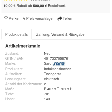
10,00 €
Rabatt ab
500,00 €
Bestellwert.
Merken
Preis vorschlagen
Teilen
Produktdetails
Zahlung, Versand & Rückgabe
Artikelmerkmale
Zustand:
Neu
GTIN / EAN:
4017337058761
Marke:
Saro
Produktart
:
Induktionskocher
Aufstellart
:
Tischgerät
Leistungsart
:
elektrisch
Anzahl der Kochzonen
:
2
Maße
:
B 407 x T 701 x H 143 mm
Tiefe
:
701
Höhe
:
143