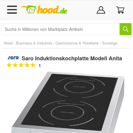
Hood
›
Business & Industrie
›
Gastronomie & Hotellerie
›
Sonstige
Saro Induktionskochplatte Modell Anita
1