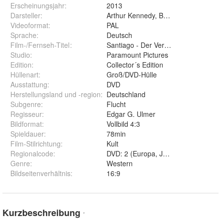
Erscheinungsjahr
:
2013
Darsteller
:
Arthur Kennedy, Betta St. John, Eug
Videoformat
:
PAL
Sprache
:
Deutsch
Film-/Fernseh-Titel
:
Santiago - Der Verdammte (1955)
Studio
:
Paramount Pictures
Edition
:
Collector´s Edition
Hüllenart
:
Groß/DVD-Hülle
Ausstattung
:
DVD
Herstellungsland und -region
:
Deutschland
Subgenre
:
Flucht
Regisseur
:
Edgar G. Ulmer
Bildformat
:
Vollbild 4:3
Spieldauer
:
78min
Film-Stilrichtung
:
Kult
Regionalcode
:
DVD: 2 (Europa, Japan, Naher Oste
Genre
:
Western
Bildseitenverhältnis
:
16:9
Kurzbeschreibung
*