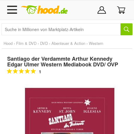
Hood
›
Film & DVD
›
DVD
›
Abenteuer & Action
›
Western
Santiago der Verdammte Arthur Kennedy
Edgar Ulmer Western Mediabook DVD/ OVP
1